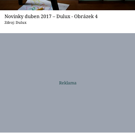
Novinky duben 2017 – Dulux - Obrázek 4
Zdroj: Dulux