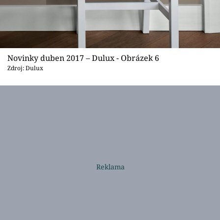
Novinky duben 2017 – Dulux - Obrázek 6
Zdroj: Dulux