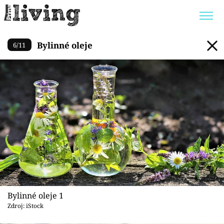
Bylinné oleje
Bylinné oleje
6
/
11
Trendy:
JAK UŠETŘIT
POKOJOVÉ KVĚTINY
BYDLENÍ SLAVNÝCH
ZAHRADA
Témata
Bydlení
Zahrada
Bylinné oleje 1
Design
Zdroj: iStock