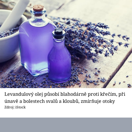
Sledujte prima+
Přihlášení
Sledujte nás
Levandulový olej působí blahodárně proti křečím, při
únavě a bolestech svalů a kloubů, zmírňuje otoky
Zdroj: iStock