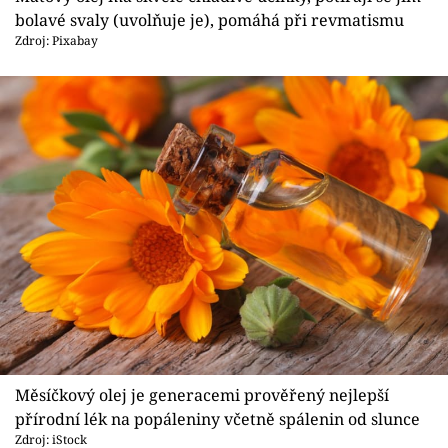
bolavé svaly (uvolňuje je), pomáhá při revmatismu
Zdroj: Pixabay
Měsíčkový olej je generacemi prověřený nejlepší
přírodní lék na popáleniny včetně spálenin od slunce
Zdroj: iStock