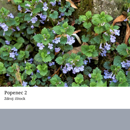
Sledujte prima+
Přihlášení
Sledujte nás
Popenec 2
Zdroj: iStock