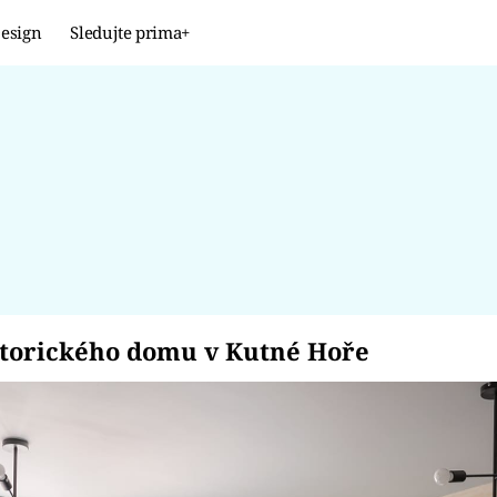
esign
Sledujte prima+
Design
TRENDY
JAK NA TO
PROMĚNY
NAŠE TIPY
historického domu v 
torického domu v Kutné Hoře