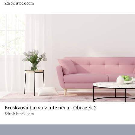
Sledujte prima+
Zdroj: istock.com
Přihlášení
Sledujte nás
Broskvová barva v interiéru - Obrázek 2
Zdroj: istock.com