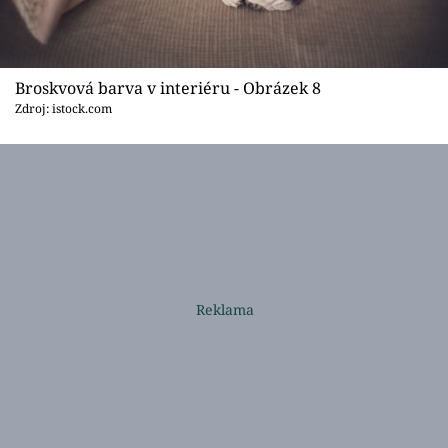
Broskvová barva v interiéru - Obrázek 8
Zdroj: istock.com