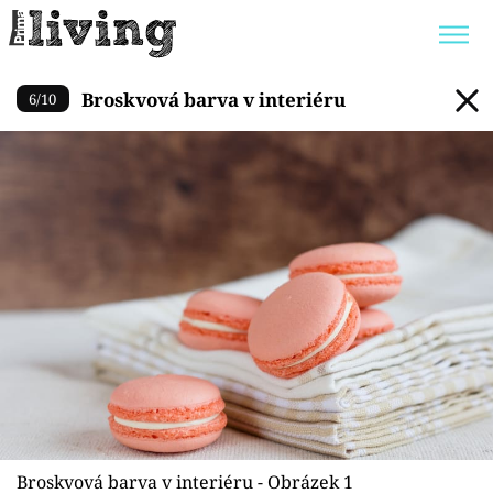
Broskvová barva v interiéru
Broskvová barva v interiéru
6
/
10
Trendy:
JAK UŠETŘIT
POKOJOVÉ KVĚTINY
BYDLENÍ SLAVNÝCH
ZAHRADA
Témata
Bydlení
Zahrada
Design
Broskvová barva v interiéru - Obrázek 1