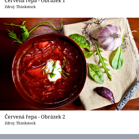
Červená řepa - Obrázek 1
Sledujte prima+
Zdroj: Thinkstock
Přihlášení
Sledujte nás
Červená řepa - Obrázek 2
Zdroj: Thinkstock