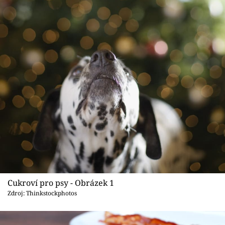
Sledujte prima+
Přihlášení
Sledujte nás
Cukroví pro psy - Obrázek 1
Zdroj: Thinkstockphotos