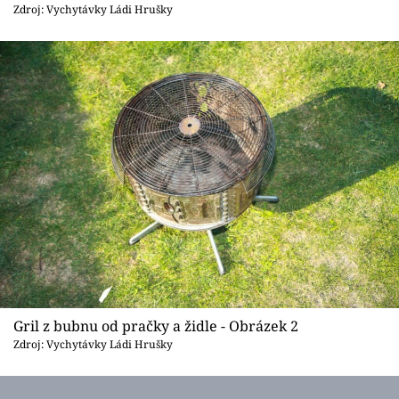
Sledujte prima+
Zdroj: Vychytávky Ládi Hrušky
Přihlášení
Sledujte nás
Gril z bubnu od pračky a židle - Obrázek 2
Zdroj: Vychytávky Ládi Hrušky