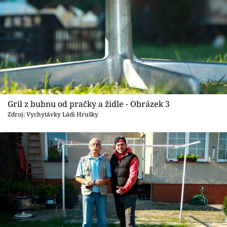
Gril z bubnu od pračky a židle - Obrázek 3
Zdroj: Vychytávky Ládi Hrušky