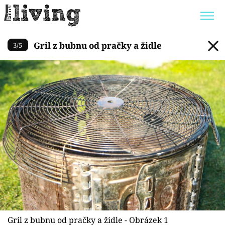
Gril z bubnu od pračky a židl
Gril z bubnu od pračky a židle
3
/
5
Trendy:
JAK UŠETŘIT
POKOJOVÉ KVĚTINY
BYDLENÍ SLAVNÝCH
ZAHRADA
Témata
Bydlení
Zahrada
Design
Gril z bubnu od pračky a židle - Obrázek 1