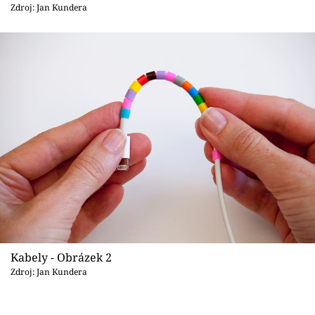
Sledujte prima+
Zdroj: Jan Kundera
Přihlášení
Sledujte nás
Kabely - Obrázek 2
Zdroj: Jan Kundera