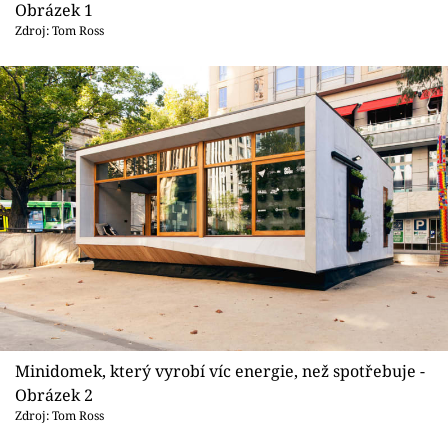
Sledujte prima+
Obrázek 1
Zdroj: Tom Ross
Přihlášení
Sledujte nás
Minidomek, který vyrobí víc energie, než spotřebuje -
Obrázek 2
Zdroj: Tom Ross