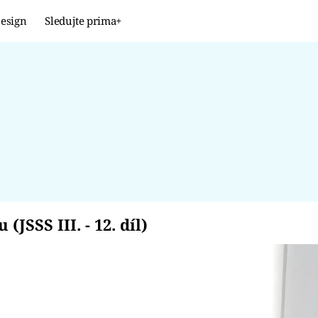
esign
Sledujte prima+
Design
TRENDY
JAK NA TO
PROMĚNY
NAŠE TIPY
u (JSSS III. - 12. díl)
JSSS III. - 12. díl)