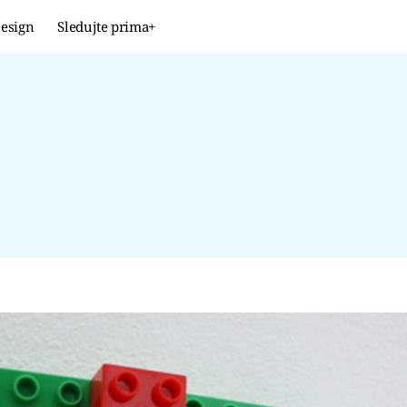
esign
Sledujte prima+
Design
TRENDY
JAK NA TO
PROMĚNY
NAŠE TIPY