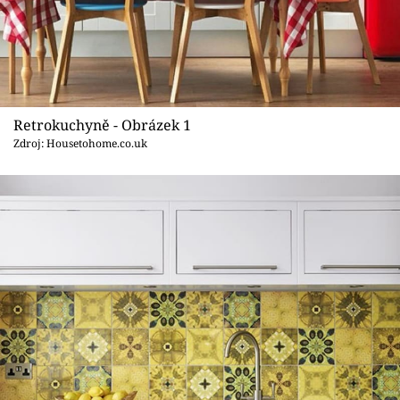
Sledujte prima+
Přihlášení
Retrokuchyně - Obrázek 1
Sledujte nás
Zdroj: Housetohome.co.uk