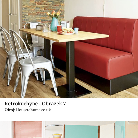
Retrokuchyně - Obrázek 7
Zdroj: Housetohome.co.uk