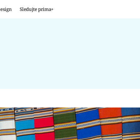
esign
Sledujte prima+
Design
TRENDY
JAK NA TO
PROMĚNY
NAŠE TIPY