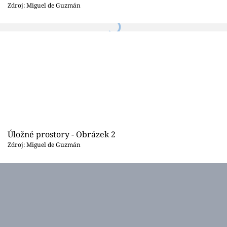
Sledujte prima+
Zdroj: Miguel de Guzmán
Přihlášení
Sledujte nás
Úložné prostory - Obrázek 2
Zdroj: Miguel de Guzmán