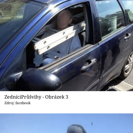
ZedníciPrůšvihy - Obrázek 3
Zdroj: facebook