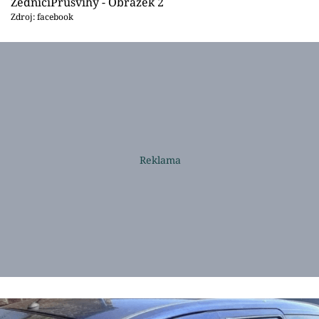
ZedníciPrůšvihy - Obrázek 2
Zdroj: facebook