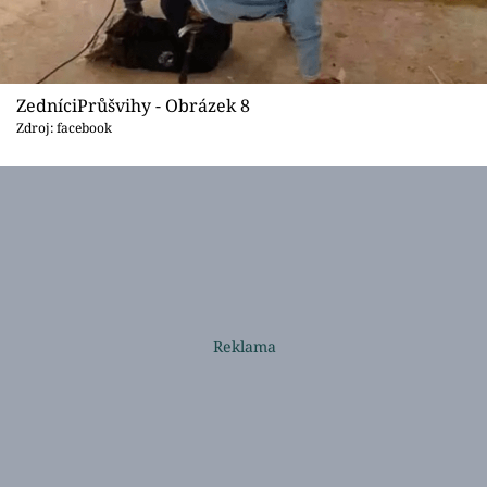
ZedníciPrůšvihy - Obrázek 8
Zdroj: facebook