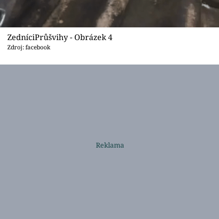
ZedníciPrůšvihy - Obrázek 4
Zdroj: facebook