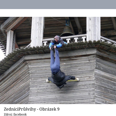
ZedníciPrůšvihy - Obrázek 9
Zdroj: facebook