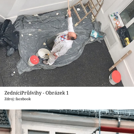
Sledujte prima+
Přihlášení
Sledujte nás
ZedníciPrůšvihy - Obrázek 1
Zdroj: facebook