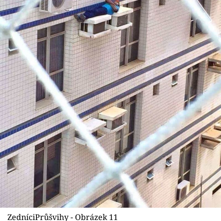
ZedníciPrůšvihy - Obrázek 11