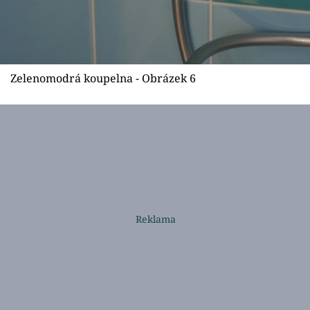
Zelenomodrá koupelna - Obrázek 6