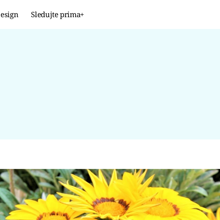
esign
Sledujte prima+
Design
TRENDY
JAK NA TO
PROMĚNY
NAŠE TIPY