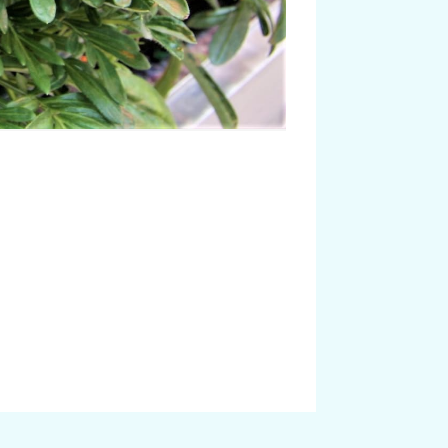
Gazánie zářiv
Zdroj: SEMO