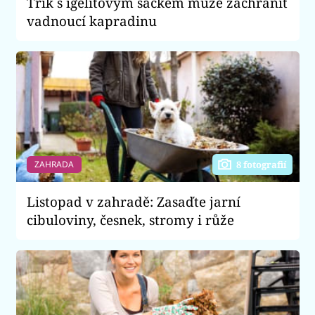
Trik s igelitovým sáčkem může zachránit
vadnoucí kapradinu
ZAHRADA
8 fotografií
Listopad v zahradě: Zasaďte jarní
cibuloviny, česnek, stromy i růže