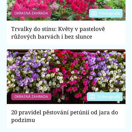
OKRASNÁ ZAHRADA
9 fotografií
Trvalky do stínu: Květy v pastelově
růžových barvách i bez slunce
OKRASNÁ ZAHRADA
14 fotografií
20 pravidel pěstování petúnií od jara do
podzimu