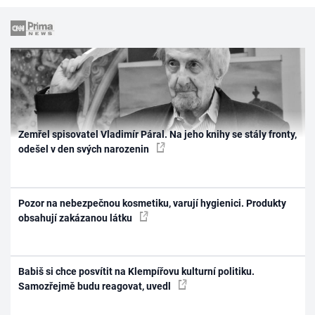
Zemřel spisovatel Vladimír Páral. Na jeho knihy se stály fronty,
odešel v den svých narozenin
Pozor na nebezpečnou kosmetiku, varují hygienici. Produkty
obsahují zakázanou látku
Babiš si chce posvítit na Klempířovu kulturní politiku.
Samozřejmě budu reagovat, uvedl