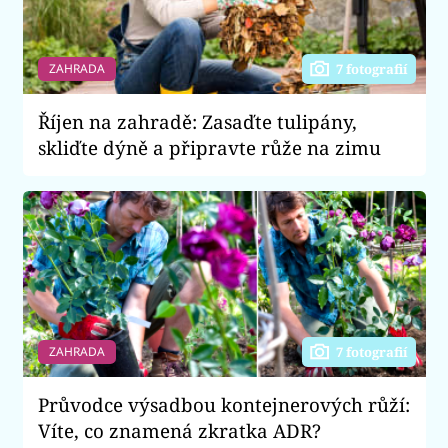
ZAHRADA
7 fotografií
Říjen na zahradě: Zasaďte tulipány,
skliďte dýně a připravte růže na zimu
ZAHRADA
7 fotografií
Průvodce výsadbou kontejnerových růží:
Víte, co znamená zkratka ADR?