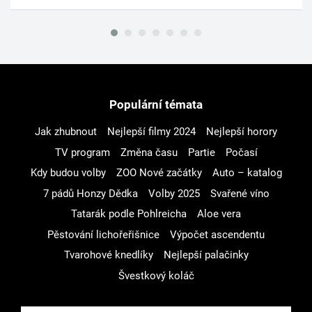
Populární témata
Jak zhubnout
Nejlepší filmy 2024
Nejlepší horory
TV program
Změna času
Partie
Počasí
Kdy budou volby
ZOO Nové začátky
Auto – katalog
7 pádů Honzy Dědka
Volby 2025
Svařené víno
Tatarák podle Pohlreicha
Aloe vera
Pěstování lichořeřišnice
Výpočet ascendentu
Tvarohové knedlíky
Nejlepší palačinky
Švestkový koláč