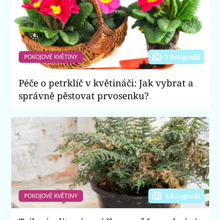
POKOJOVÉ KVĚTINY
7 fotografií
Péče o petrklíč v květináči: Jak vybrat a
správně pěstovat prvosenku?
POKOJOVÉ KVĚTINY
6 fotografií