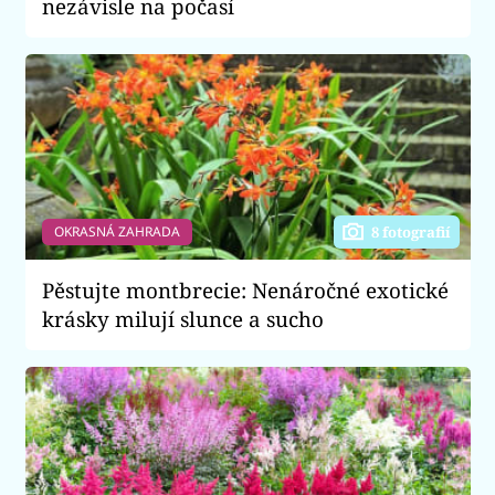
nezávisle na počasí
OKRASNÁ ZAHRADA
8 fotografií
Pěstujte montbrecie: Nenáročné exotické
krásky milují slunce a sucho