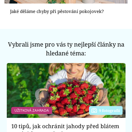
Sledujte prima+
Jaké děláme chyby při pěstování pokojovek?
Přihlášení
Sledujte nás
Vybrali jsme pro vás ty nejlepší články na
hledané téma:
UŽITKOVÁ ZAHRADA
9 fotografií
10 tipů, jak ochránit jahody před blátem