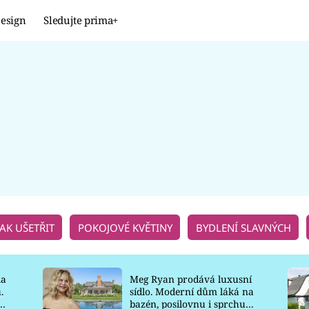
esign
Sledujte prima+
Design
TRENDY
JAK NA TO
PROMĚNY
NAŠE TIPY
JAK UŠETŘIT
POKOJOVÉ KVĚTINY
BYDLENÍ SLAVNÝCH
la
Meg Ryan prodává luxusní
.
sídlo. Moderní dům láká na
o
bazén, posilovnu i sprchu