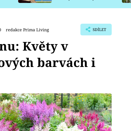
pro psy
0
redakce Prima Living
SDÍLET
ínu: Květy v
ových barvách i