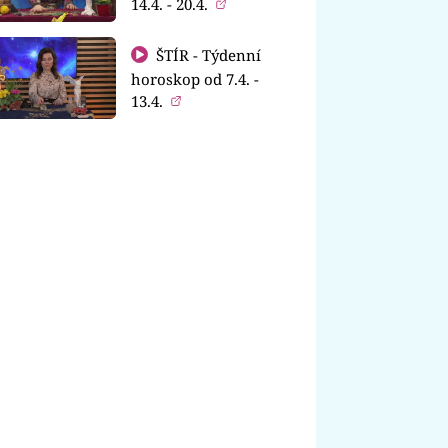
14.4. - 20.4.
ŠTÍR - Týdenní
horoskop od 7.4. -
13.4.