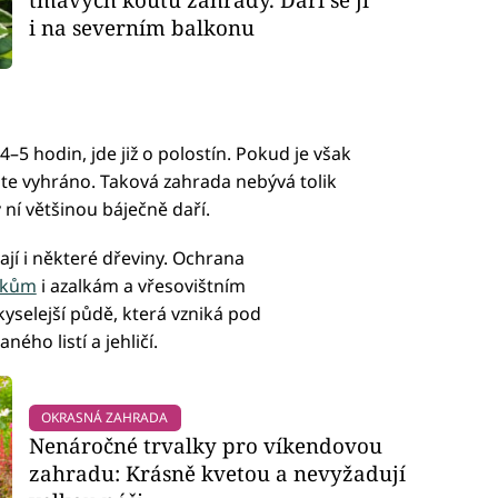
i na severním balkonu
 4–5 hodin, jde již o polostín. Pokud je však
áte vyhráno. Taková zahrada nebývá tolik
 ní většinou báječně daří.
ají i některé dřeviny. Ochrana
íkům
i azalkám a vřesovištním
kyselejší půdě, která vzniká pod
ho listí a jehličí.
OKRASNÁ ZAHRADA
Nenáročné trvalky pro víkendovou
zahradu: Krásně kvetou a nevyžadují