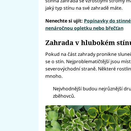
stinná zahrada se vzrostlými stromy má
jaký typ stínu na své zahradě máte.
Nenechte si ujít:
Popínavky do stinné
nenáročnou opletku nebo břečťan
Zahrada v hlubokém stín
Pokud na část zahrady pronikne sluneč
se o stín. Nejproblematičtější jsou mí
severovýchodní straně. Některé rostliny
mnoho.
Nejvhodnější budou nejrůznější dr
zběhovců.