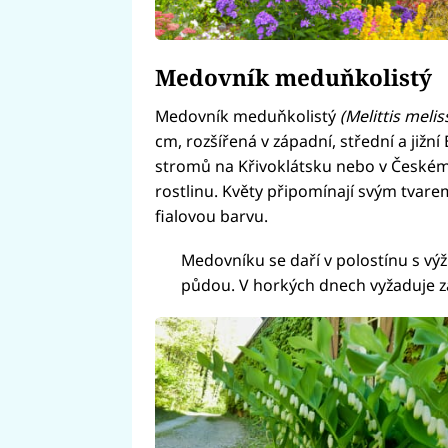
Medovník meduňkolistý
Medovník meduňkolistý
(Melittis meli
cm, rozšířená v západní, střední a jižní
stromů na Křivoklátsku nebo v Českém 
rostlinu. Květy připomínají svým tvar
fialovou barvu.
Medovníku se daří v polostínu s v
půdou. V horkých dnech vyžaduje zá