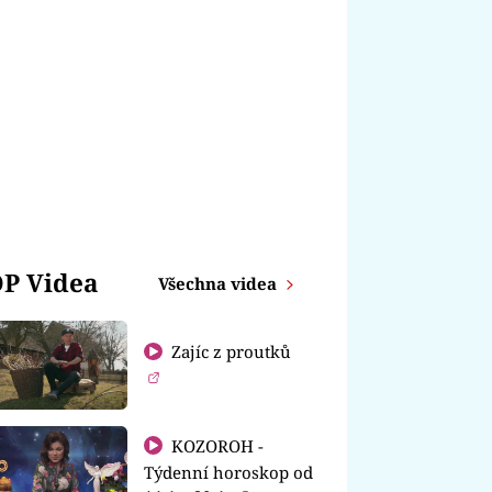
P Videa
Všechna videa
Zajíc z proutků
KOZOROH -
Týdenní horoskop od