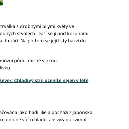
rvalka s drobnými bílými květy ve
ouhých stvolech. Daří se jí pod korunami
do září. Na podzim se její listy barví do
mózní půdu, mírně vlhkou.
ivku.
ver: Chladivý stín oceníte nejen v létě
ována jako hadí lilie a pochází z Japonska.
ice odolné vůči chladu, ale vyžadují zimní