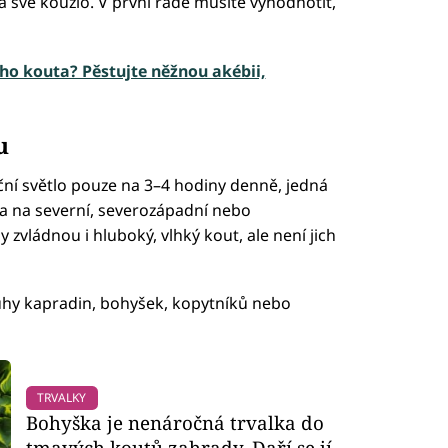
 své kouzlo. V první řadě musíte vyhodnotit,
ho kouta? Pěstujte něžnou akébii,
u
ní světlo pouze na 3–4 hodiny denně, jedná
sta na severní, severozápadní nebo
 zvládnou i hluboký, vlhký kout, ale není jich
uhy kapradin, bohyšek, kopytníků nebo
TRVALKY
Bohyška je nenáročná trvalka do
tmavých koutů zahrady. Daří se jí