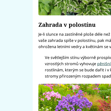
Zahrada v polostínu
Je-li slunce na zastíněné ploše déle než
vaše zahrada spíše v polostínu, pak m
ohrožena letními vedry a květinám se v
Ve světlejším stínu výborně prospív
vzrostlých stromů vyhovuje
pěnišn
rostlinám, kterým se bude dařit i v 
stromy přirozeným rozpadem spadané