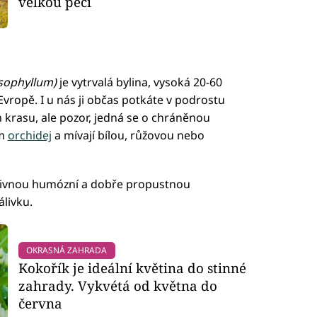
velkou péči
ssophyllum)
je vytrvalá bylina, vysoká 20-60
 Evropě. I u nás ji občas potkáte v podrostu
krasu, ale pozor, jedná se o chráněnou
em
orchidej
a mívají bílou, růžovou nebo
ýživnou humózní a dobře propustnou
livku.
OKRASNÁ ZAHRADA
Kokořík je ideální květina do stinné
zahrady. Vykvétá od května do
června