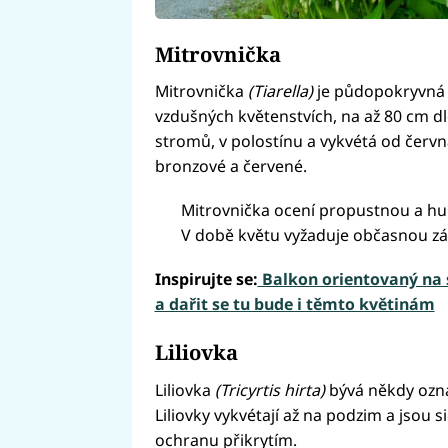
Mitrovnička
Mitrovnička
(Tiarella)
je půdopokryvná t
vzdušných květenstvích, na až 80 cm dl
stromů, v polostínu a vykvétá od června 
bronzové a červené.
Mitrovnička ocení propustnou a hu
V době květu vyžaduje občasnou zál
Inspirujte se:
Balkon orientovaný na se
a dařit se tu bude i těmto květinám
Liliovka
Liliovka
(Tricyrtis hirta)
bývá někdy označ
Liliovky vykvétají až na podzim a jsou s
ochranu přikrytím.