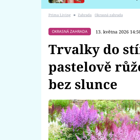
požáru
Prima Living
■
Zahrada
Okrasná zahrada
13. května 2026 14:5
OKRASNÁ ZAHRADA
Trvalky do st
pastelově růž
bez slunce