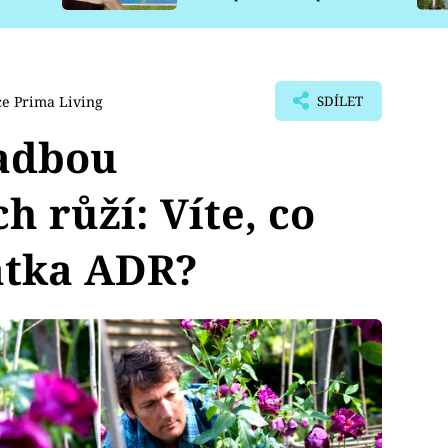
pro psy
e Prima Living
SDÍLET
adbou
h růží: Víte, co
atka ADR?