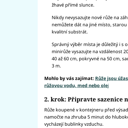
žhavé přímé slunce.
Nikdy nevysazujte nové růže na záho
nemůžete dát na jiné místo, starou
kvalitní substrát.
Správný výběr místa je důležitý i s
minirůže vysazujte na vzdálenost 2
40 až 60 cm, pokryvné na 50 cm, sa
3 m.
Mohlo by vás zajímat:
Růže jsou úžasn
růžovou vodu, med nebo ole
j
2. krok: Připravte sazenice 
Růže koupené v kontejneru před výs
namočte na zhruba 5 minut do hlubok
vycházejí bublinky vzduchu.