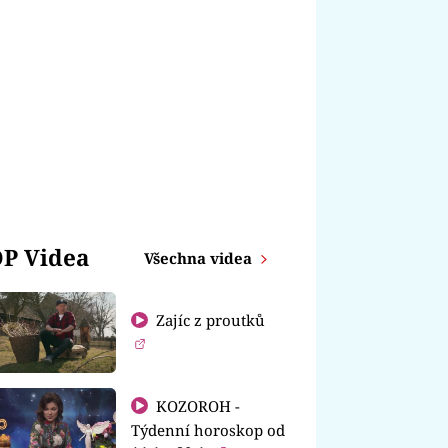
P Videa
Všechna videa
Zajíc z proutků
KOZOROH -
Týdenní horoskop od