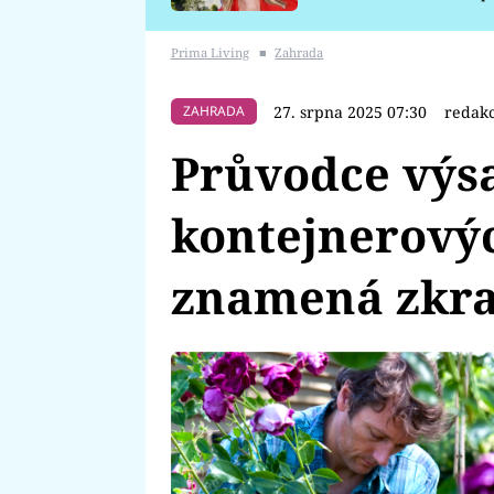
požáru
Prima Living
■
Zahrada
27. srpna 2025 07:30
redakc
ZAHRADA
Průvodce výs
kontejnerovýc
znamená zkr