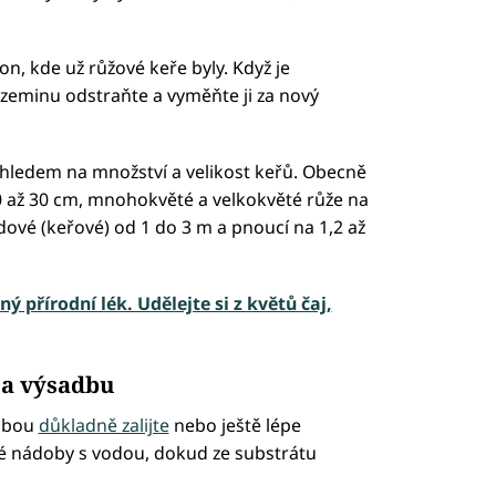
n, kde už růžové keře byly. Když je
 zeminu odstraňte a vyměňte ji za nový
 ohledem na množství a velikost keřů. Obecně
0 až 30 cm, mnohokvěté a velkokvěté růže na
dové (keřové) od 1 do 3 m a pnoucí na 1,2 až
ý přírodní lék. Udělejte si z květů čaj,
na výsadbu
adbou
důkladně zalijte
nebo ještě lépe
é nádoby s vodou, dokud ze substrátu