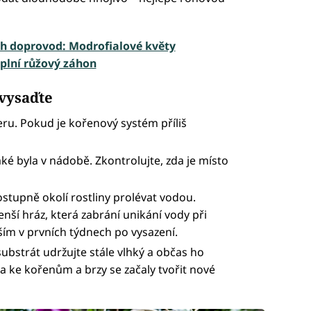
ich doprovod: Modrofialové květy
oplní růžový záhon
 vysaďte
eru. Pokud je kořenový systém příliš
aké byla v nádobě. Zkontrolujte, zda je místo
stupně okolí rostliny prolévat vodou.
ší hráz, která zabrání unikání vody při
vším v prvních týdnech po vysazení.
ubstrát udržujte stále vlhký a občas ho
a ke kořenům a brzy se začaly tvořit nové