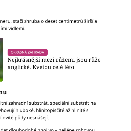
jneru, stačí zhruba o deset centimetrů širší a
ími vidlemi.
OKRASNÁ ZAHRADA
Nejkrásnější mezi růžemi jsou růže
anglické. Kvetou celé léto
inu
tní zahradní substrát, speciální substrát na
ovují hluboké, hlinitopísčité až hlinité s
ovité půdy nesnášejí.
dat dlouhodobé hnojivo – nejlépe rohovou