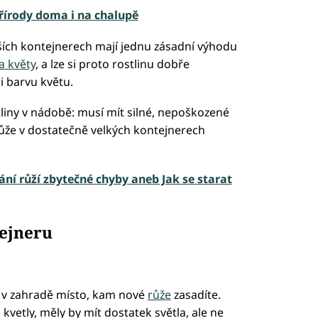
řírody doma i na chalupě
ších kontejnerech mají jednu zásadní výhodu
a květy
, a lze si proto rostlinu dobře
i barvu květu.
tliny v nádobě: musí mít silné, nepoškozené
 růže v dostatečně velkých kontejnerech
ání růží zbytečné chyby aneb Jak se starat
tejneru
 v zahradě místo, kam nové
růže
zasadíte.
kvetly, měly by mít dostatek světla, ale ne