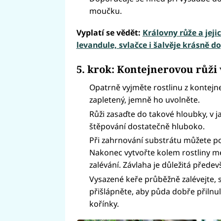
moučku.
Vyplatí se vědět:
Královny růže a jej
levandule, svlačce i šalvěje krásně d
5. krok: Kontejnerovou růži
Opatrně vyjměte rostlinu z kontejn
zapletený, jemně ho uvolněte.
Růži zasaďte do takové hloubky, v j
štěpování dostatečně hluboko.
Při zahrnování substrátu můžete po
Nakonec vytvořte kolem rostliny men
zalévání. Závlaha je důležitá přede
Vysazené keře průběžně zalévejte, s
přišlápněte, aby půda dobře přilnul
kořínky.