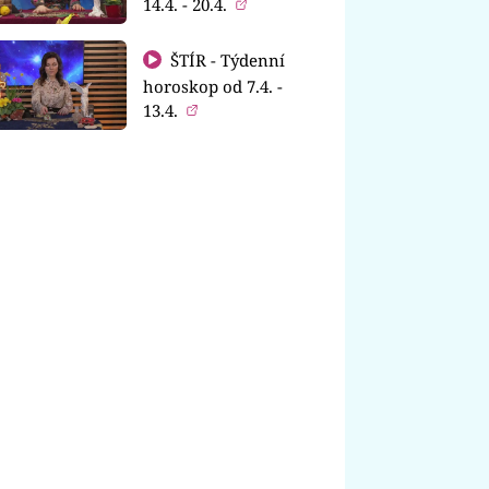
14.4. - 20.4.
ŠTÍR - Týdenní
horoskop od 7.4. -
13.4.