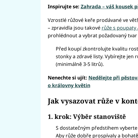
Inspirujte se:
Zahrada – váš kousek p
Vzrostlé růžové keře prodávané ve vět
– zpravidla jsou takové
růže s poupaty 
prohlédnout a vybrat požadovaný tvar 
Před koupí zkontrolujte kvalitu ros
stonky a zdravé listy. Vybírejte jen
(minimálně 3-5 litrů).
Nenechte si ujít:
Nedělejte při pěstov
o královny květin
Jak vysazovat růže v kon
1. krok: Výběr stanoviště
S dostatečným předstihem vyberte
Aby růže dobře prospívaly a bohatě 