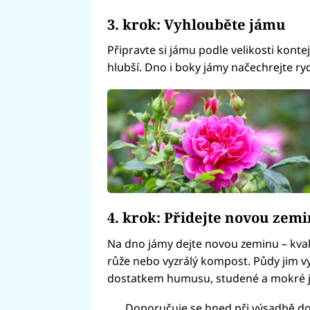
3. krok: Vyhlouběte jámu
Připravte si jámu podle velikosti konte
hlubší. Dno i boky jámy načechrejte ryc
4. krok: Přidejte novou zem
Na dno jámy dejte novou zeminu – kvali
růže nebo vyzrálý kompost. Půdy jim vyh
dostatkem humusu, studené a mokré jíl
Doporučuje se hned při výsadbě do