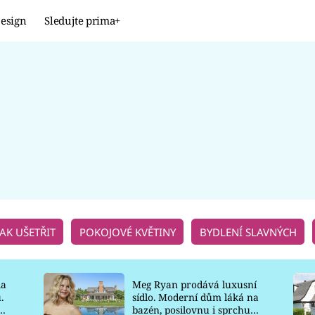
esign
Sledujte prima+
Design
TRENDY
JAK NA TO
PROMĚNY
NAŠE TIPY
JAK UŠETŘIT
POKOJOVÉ KVĚTINY
BYDLENÍ SLAVNÝCH
la
Meg Ryan prodává luxusní
.
sídlo. Moderní dům láká na
o
bazén, posilovnu i sprchu