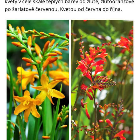
květy v celé škále teplých barev od žluté, žlutooranžové
po šarlatově červenou. Kvetou od června do října.