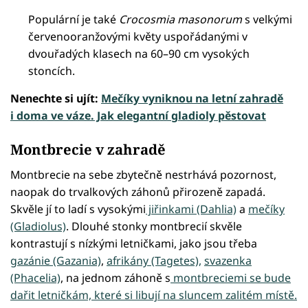
Populární je také
Crocosmia masonorum
s velkými
červenooranžovými květy uspořádanými v
dvouřadých klasech na 60–90 cm vysokých
stoncích.
Nenechte si ujít:
Mečíky vyniknou na letní zahradě
i doma ve váze. Jak elegantní gladioly pěstovat
Montbrecie v zahradě
Montbrecie na sebe zbytečně nestrhává pozornost,
naopak do trvalkových záhonů přirozeně zapadá.
Skvěle jí to ladí s vysokými
jiřinkami (Dahlia)
a
mečíky
(Gladiolus)
. Dlouhé stonky montbrecií skvěle
kontrastují s nízkými letničkami, jako jsou třeba
gazánie (Gazania)
,
afrikány (Tagetes),
svazenka
(Phacelia)
, na jednom záhoně s
montbreciemi se bude
dařit letničkám, které si libují na sluncem zalitém místě.