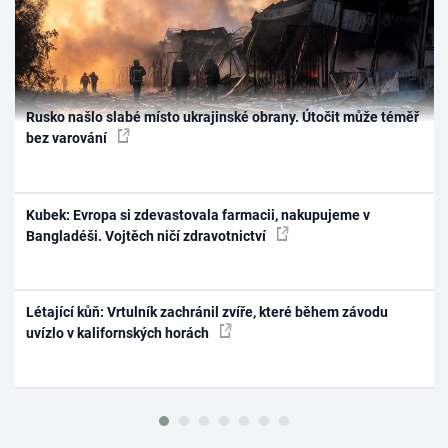
Rusko našlo slabé místo ukrajinské obrany. Útočit může téměř
bez varování
Kubek: Evropa si zdevastovala farmacii, nakupujeme v
Bangladéši. Vojtěch ničí zdravotnictví
Létající kůň: Vrtulník zachránil zvíře, které během závodu
uvízlo v kalifornských horách