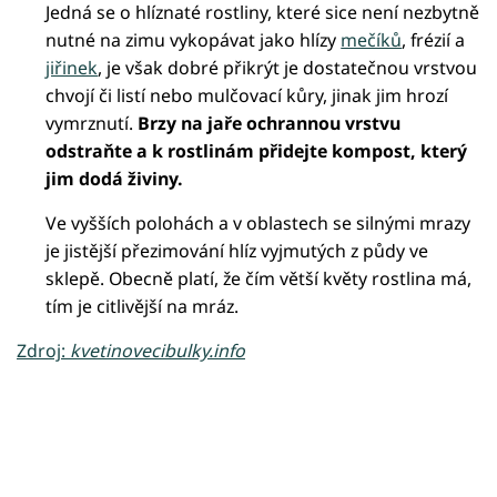
Jedná se o hlíznaté rostliny, které sice není nezbytně
nutné na zimu vykopávat jako hlízy
mečíků
, frézií a
jiřinek
, je však dobré přikrýt je dostatečnou vrstvou
chvojí či listí nebo mulčovací kůry, jinak jim hrozí
vymrznutí.
Brzy na jaře ochrannou vrstvu
odstraňte a k rostlinám přidejte kompost, který
jim dodá živiny.
Ve vyšších polohách a v oblastech se silnými mrazy
je jistější přezimování hlíz vyjmutých z půdy ve
sklepě. Obecně platí, že čím větší květy rostlina má,
tím je citlivější na mráz.
Zdroj:
kvetinovecibulky.info