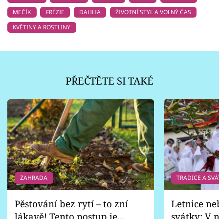
MEČÍK
FRÉZIE
DAHLIA
ŽIVOTNÍ STYL A VOLNÝ ČAS
KVĚTINY A ROSTLINY
PŘEČTĚTE SI TAKÉ
ZAHRADA
TRADICE A SVÁ
Pěstování bez rytí – to zní
Letnice ne
lákavě! Tento postup je
svátky: V n