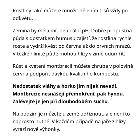
Rostliny také můžete množit dělením trsů vždy po
odkvětu.
Zemina by měla mít neutrální pH. Dobře propustná
půda s dostatkem humusu zajistí, že rostlina rychle
roste a vydrží kvést od června až do prvních mrazů.
V těžké hlinité půdě mohou hlízy v zimě odumřít.
Růst a kvetení montbrecií můžete zhruba v polovině
června podpořit dávkou kvalitního kompostu.
Nedostatek vláhy a horko jim nijak nevadí.
Montbrecie nesnášejí přemokření, pak hynou.
Zalévejte je jen při dlouhodobém suchu.
Na podzim je můžete u země odříznout, ale není to
naprosto nutné. V každém případě na jaře z hlízy
vyrazí nové výhonky.