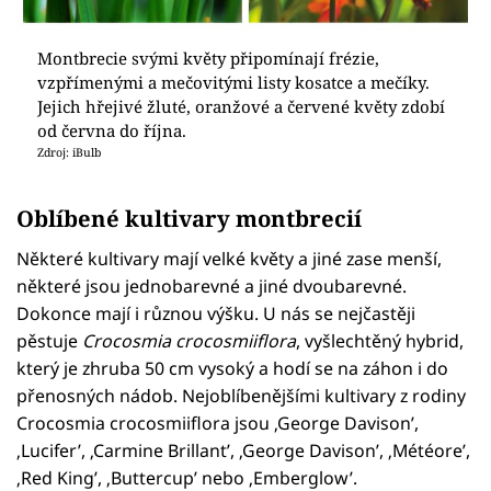
Montbrecie svými květy připomínají frézie,
vzpřímenými a mečovitými listy kosatce a mečíky.
Jejich hřejivé žluté, oranžové a červené květy zdobí
od června do října.
Zdroj: iBulb
Oblíbené kultivary montbrecií
Některé kultivary mají velké květy a jiné zase menší,
některé jsou jednobarevné a jiné dvoubarevné.
Dokonce mají i různou výšku. U nás se nejčastěji
pěstuje
Crocosmia crocosmiiflora
, vyšlechtěný hybrid,
který je zhruba 50 cm vysoký a hodí se na záhon i do
přenosných nádob. Nejoblíbenějšími kultivary z rodiny
Crocosmia crocosmiiflora jsou ‚George Davison’,
‚Lucifer’, ‚Carmine Brillant’, ‚George Davison’, ‚Météore’,
‚Red King’, ‚Buttercup’ nebo ‚Emberglow’.