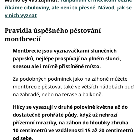
říkáme cibuloviny, ale není to přesné. Návod, jak se
v nich vyznat
Pravidla úspěšného pěstování
montbrecií
Montbrecie jsou vyznavačkami slunečních
paprsků, nejlépe prospívají na plném slunci,
snesou ale i mírně přistíněné místo.
Za podobných podmínek jako na záhoně můžete
montbrecie pěstovat také ve větších nádobách buď
na zahradě, nebo na terase a balkoně.
Hlízy se vysazují v druhé polovině května až do
dostatečně prohřáté půdy, když už nehrozí
přízemní mrazíky, na záhon do hloubky zhruba
10 centimetrů ve vzdálenosti 15 až 20 centimetrů
od sebe.