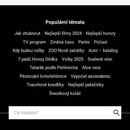
Populární témata
Jak zhubnout
Nejlepší filmy 2024
Nejlepší horory
TV program
Změna času
Partie
Počasí
Kdy budou volby
ZOO Nové začátky
Auto – katalog
7 pádů Honzy Dědka
Volby 2025
Svařené víno
Tatarák podle Pohlreicha
Aloe vera
Pěstování lichořeřišnice
Výpočet ascendentu
Tvarohové knedlíky
Nejlepší palačinky
Švestkový koláč