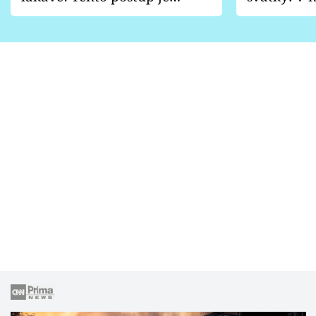
vhodný jen pro některé
pondělí z
zahrady