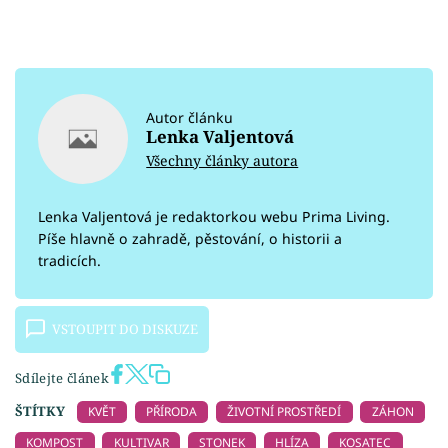
Autor článku
Lenka Valjentová
Všechny články autora
Lenka Valjentová je redaktorkou webu Prima Living.
Píše hlavně o zahradě, pěstování, o historii a
tradicích.
VSTOUPIT DO DISKUZE
Sdílejte článek
ŠTÍTKY
KVĚT
PŘÍRODA
ŽIVOTNÍ PROSTŘEDÍ
ZÁHON
KOMPOST
KULTIVAR
STONEK
HLÍZA
KOSATEC