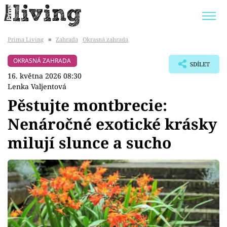
Prima Living
■
Zahrada
Okrasná zahrada
Trendy:
JAK UŠETŘIT
POKOJOVÉ KVĚTINY
OKRASNÁ ZAHRADA
SDÍLET
BYDLENÍ SLAVNÝCH
ZAHRADA
16. května 2026 08:30
Lenka Valjentová
Pěstujte montbrecie:
Nenáročné exotické krásky
Témata
milují slunce a sucho
Bydlení
Zahrada
Design