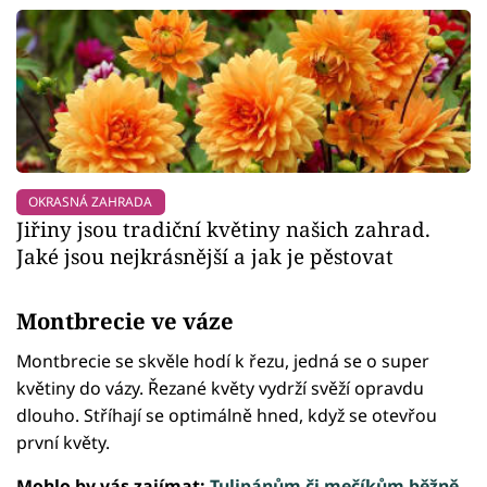
OKRASNÁ ZAHRADA
Jiřiny jsou tradiční květiny našich zahrad.
Jaké jsou nejkrásnější a jak je pěstovat
Montbrecie ve váze
Montbrecie se skvěle hodí k řezu, jedná se o super
květiny do vázy. Řezané květy vydrží svěží opravdu
dlouho. Stříhají se optimálně hned, když se otevřou
první květy.
Mohlo by vás zajímat:
Tulipánům či mečíkům běžně