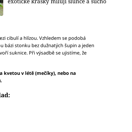
exotické krásky milují slunce a sucho
zi cibulí a hlízou. Vzhledem se podobá
tlou bázi stonku bez dužnatých šupin a jeden
oří suknice. Při výsadbě se ujistíme, že
a kvetou v létě (mečíky), nebo na
.
lad: