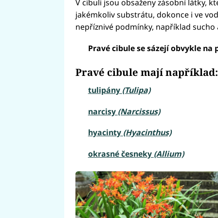
V cibuli jsou obsaženy zásobní látky, k
jakémkoliv substrátu, dokonce i ve vodě
nepříznivé podmínky, například sucho a 
Pravé cibule se sázejí obvykle na
Pravé cibule mají například:
tulipány
(Tulipa)
narcisy
(Narcissus)
hyacinty
(Hyacinthus)
okrasné česneky
(Allium)