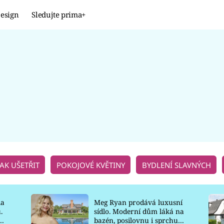
esign
Sledujte prima+
Design
TRENDY
JAK NA TO
PROMĚNY
NAŠE TIPY
JAK UŠETŘIT
POKOJOVÉ KVĚTINY
BYDLENÍ SLAVNÝCH
la
Meg Ryan prodává luxusní
.
sídlo. Moderní dům láká na
o
bazén, posilovnu i sprchu