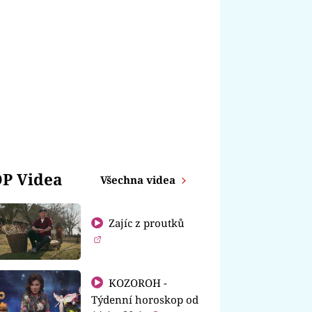
P Videa
Všechna videa
Zajíc z proutků
KOZOROH -
Týdenní horoskop od