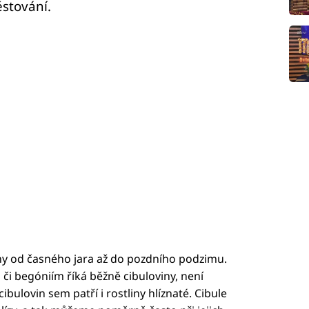
ěstování.
ony od časného jara až do pozdního podzimu.
 či begóniím říká běžně cibuloviny, není
bulovin sem patří i rostliny hlíznaté. Cibule