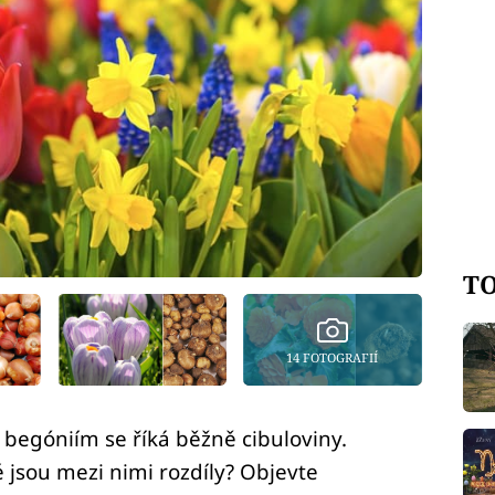
TO
14 FOTOGRAFIÍ
 begóniím se říká běžně cibuloviny.
é jsou mezi nimi rozdíly? Objevte