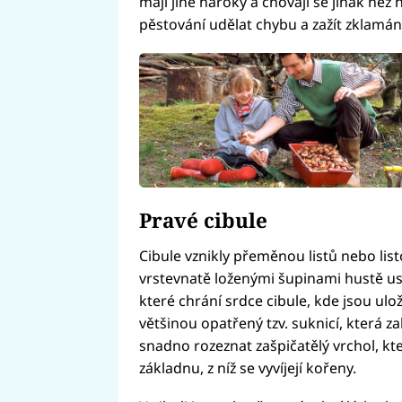
mají jiné nároky a chovají se jinak než
pěstování udělat chybu a zažít zklamání
Pravé cibule
Cibule vznikly přeměnou listů nebo lis
vrstevnatě loženými šupinami hustě us
které chrání srdce cibule, kde jsou ulož
většinou opatřený tzv. suknicí, která z
snadno rozeznat zašpičatělý vrchol, kt
základnu, z níž se vyvíjejí kořeny.