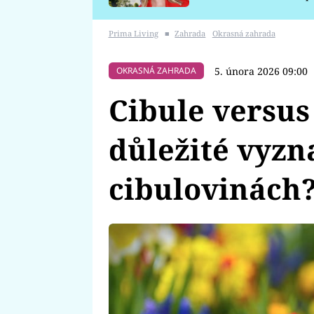
požáru
Prima Living
■
Zahrada
Okrasná zahrada
5. února 2026 09:00
OKRASNÁ ZAHRADA
Cibule versus 
důležité vyzna
cibulovinách