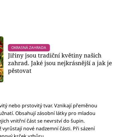
OKRASNÁ ZAHRADA
Jiřiny jsou tradiční květiny našich
zahrad. Jaké jsou nejkrásnější a jak je
pěstovat
vitý nebo prstovitý tvar. Vznikají přeměnou
užnatí. Obsahují zásobní látky pro mladou
ejich vnitřní část se nevrství do šupin.
hž vyrůstají nové nadzemní části. Při sázení
nový krček vzhůru.