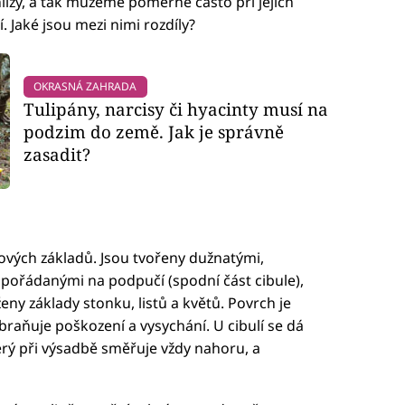
 hlízy, a tak můžeme poměrně často při jejich
. Jaké jsou mezi nimi rozdíly?
OKRASNÁ ZAHRADA
Tulipány, narcisy či hyacinty musí na
podzim do země. Jak je správně
zasadit?
tových základů. Jsou tvořeny dužnatými,
pořádanými na podpučí (spodní část cibule),
eny základy stonku, listů a květů. Povrch je
abraňuje poškození a vysychání. U cibulí se dá
erý při výsadbě směřuje vždy nahoru, a