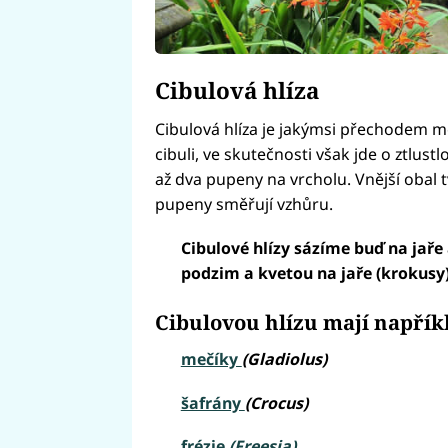
Cibulová hlíza
Cibulová hlíza je jakýmsi přechodem me
cibuli, ve skutečnosti však jde o ztlus
až dva pupeny na vrcholu. Vnější obal tv
pupeny směřují vzhůru.
Cibulové hlízy sázíme buď na jaře 
podzim a kvetou na jaře (krokusy)
Cibulovou hlízu mají napřík
mečíky
(Gladiolus)
šafrány
(Crocus)
frézie
(Freesia)