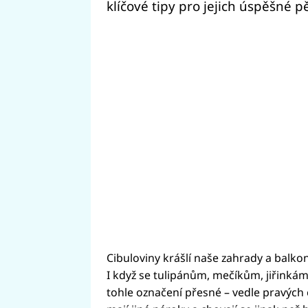
klíčové tipy pro jejich úspěšné p
Cibuloviny krášlí naše zahrady a balk
I když se tulipánům, mečíkům, jiřinkám
tohle označení přesné – vedle pravých ci