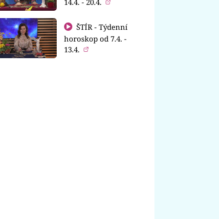
14.4. - 20.4.
ŠTÍR - Týdenní
horoskop od 7.4. -
13.4.