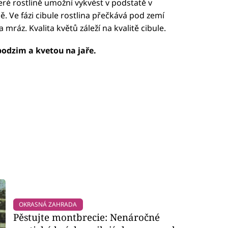
teré rostlině umožní vykvést v podstatě v
. Ve fázi cibule rostlina přečkává pod zemí
mráz. Kvalita květů záleží na kvalitě cibule.
 podzim a kvetou na jaře.
OKRASNÁ ZAHRADA
Pěstujte montbrecie: Nenáročné