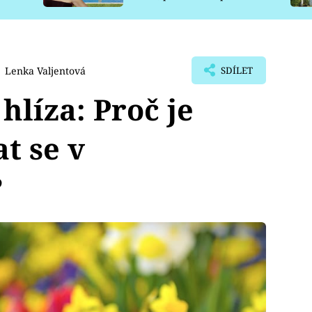
pro psy
Lenka Valjentová
SDÍLET
hlíza: Proč je
t se v
?