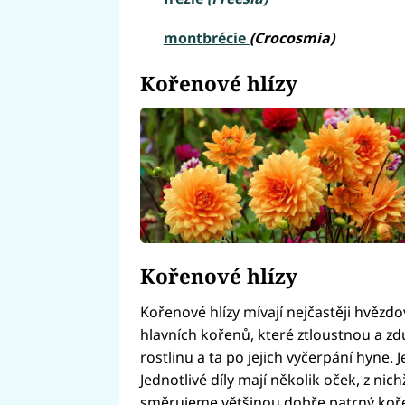
montbrécie
(Crocosmia)
Kořenové hlízy
Kořenové hlízy
Kořenové hlízy mívají nejčastěji hvězdo
hlavních kořenů, které ztloustnou a zd
rostlinu a ta po jejich vyčerpání hyne. J
Jednotlivé díly mají několik oček, z nic
směrujeme většinou dobře patrný koře