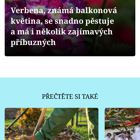
Sledujte prima+
Verbena, známá balkonová
květina, se snadno pěstuje
Přihlášení
a má i několik zajímavých
příbuzných
Sledujte nás
PŘEČTĚTE SI TAKÉ