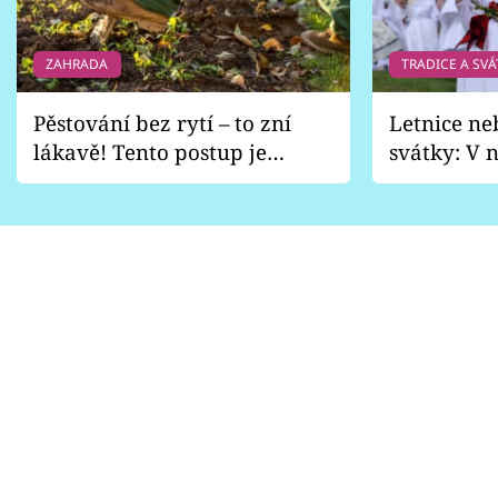
ZAHRADA
TRADICE A SVÁ
Pěstování bez rytí – to zní
Letnice ne
lákavě! Tento postup je
svátky: V n
vhodný jen pro některé
pondělí z
zahrady