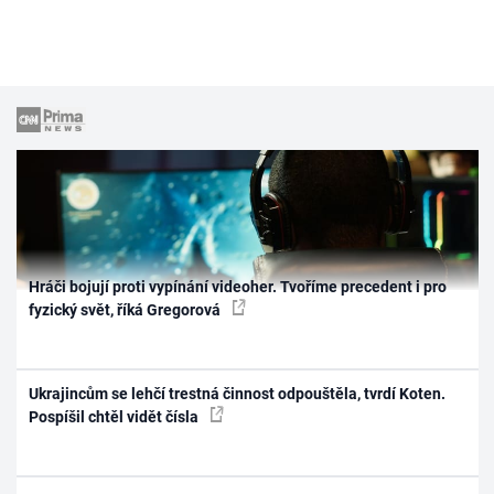
Hráči bojují proti vypínání videoher. Tvoříme precedent i pro
fyzický svět, říká Gregorová
Ukrajincům se lehčí trestná činnost odpouštěla, tvrdí Koten.
Pospíšil chtěl vidět čísla