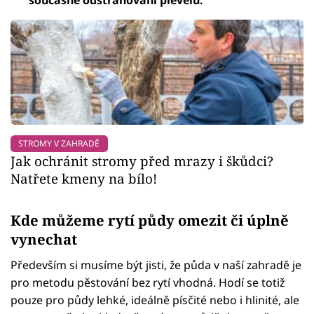
současné odstraňování plevelů.
STROMY V ZAHRADĚ
Jak ochránit stromy před mrazy i škůdci?
Natřete kmeny na bílo!
Kde můžeme rytí půdy omezit či úplně
vynechat
Především si musíme být jisti, že půda v naší zahradě je
pro metodu pěstování bez rytí vhodná. Hodí se totiž
pouze pro půdy lehké, ideálně písčité nebo i hlinité, ale