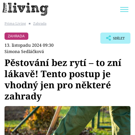
Prima Living
■
Zahrada
Trendy:
JAK UŠETŘIT
POKOJOVÉ KVĚTINY
ZAHRADA
SDÍLET
BYDLENÍ SLAVNÝCH
ZAHRADA
13. listopadu 2024 09:30
Simona Sedláčková
Pěstování bez rytí – to zní
lákavě! Tento postup je
Témata
vhodný jen pro některé
Bydlení
zahrady
Zahrada
Design