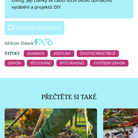
Living. Její články se často točili okolo domácího
vyrábění a projektů DIY.
VSTOUPIT DO DISKUZE
Sdílejte článek
ŠTÍTKY
ZAHRADA
ROSTLINY
ŽIVOTNÍ PROSTŘEDÍ
ZÁHON
PĚSTOVÁNÍ
RYTÍ ZÁHONŮ
VYVÝŠENÝ ZÁHON
PŘEČTĚTE SI TAKÉ