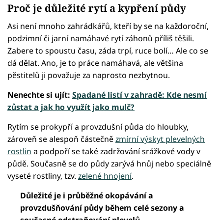
Proč je důležité rytí a kypření půdy
Asi není mnoho zahrádkářů, kteří by se na každoroční,
podzimní či jarní namáhavé rytí záhonů příliš těšili.
Zabere to spoustu času, záda trpí, ruce bolí… Ale co se
dá dělat. Ano, je to práce namáhavá, ale většina
pěstitelů ji považuje za naprosto nezbytnou.
Nenechte si ujít:
Spadané listí v zahradě: Kde nesmí
zůstat a jak ho využít jako mulč?
Rytím se prokypří a provzdušní půda do hloubky,
zároveň se alespoň částečně
zmírní výskyt plevelných
rostlin
a podpoří se také zadržování srážkové vody v
půdě. Současně se do půdy zarývá hnůj nebo speciálně
vyseté rostliny, tzv.
zelené hnojení
.
Důležité je i průběžné okopávání a
provzdušňování půdy během celé sezony a