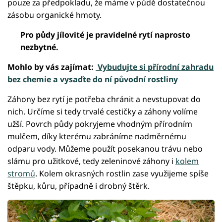
pouze za předpokladu, že máme v půdě dostatečnou
zásobu organické hmoty.
Pro půdy jílovité je pravidelné rytí naprosto
nezbytné.
Mohlo by vás zajímat:
Vybudujte si přírodní zahradu
bez chemie a vysaďte do ní původní rostliny
Záhony bez rytí je potřeba chránit a nevstupovat do
nich. Určíme si tedy trvalé cestičky a záhony volíme
užší. Povrch půdy pokryjeme vhodným přírodním
mulčem, díky kterému zabráníme nadměrnému
odparu vody. Můžeme použít posekanou trávu nebo
slámu pro užitkové, tedy zeleninové záhony i
kolem
stromů
. Kolem okrasných rostlin zase využijeme spíše
štěpku, kůru, případně i drobný štěrk.