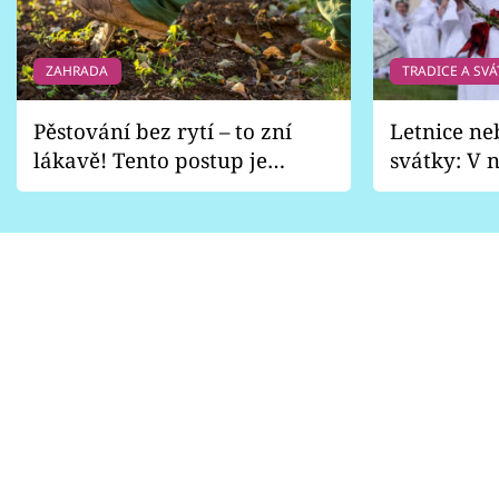
ZAHRADA
TRADICE A SVÁ
Pěstování bez rytí – to zní
Letnice ne
lákavě! Tento postup je
svátky: V n
vhodný jen pro některé
pondělí z
zahrady