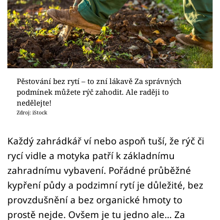
Sledujte prima+
Přihlášení
Sledujte nás
Pěstování bez rytí – to zní lákavě Za správných
podmínek můžete rýč zahodit. Ale raději to
nedělejte!
Zdroj: iStock
Každý zahrádkář ví nebo aspoň tuší, že rýč či
rycí vidle a motyka patří k základnímu
zahradnímu vybavení. Pořádné průběžné
kypření půdy a podzimní rytí je důležité, bez
provzdušnění a bez organické hmoty to
prostě nejde. Ovšem je tu jedno ale… Za