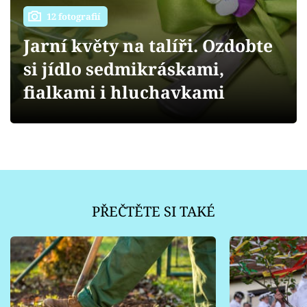
Sledujte prima+
12 fotografií
Jarní květy na talíři. Ozdobte
Přihlášení
si jídlo sedmikráskami,
fialkami i hluchavkami
Sledujte nás
PŘEČTĚTE SI TAKÉ