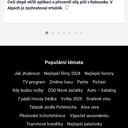
Češi slepě věřili aplikaci a přecenili síly, píší v Rakousku. V
Alpách je zachraňoval vrtulník
Populární témata
Jak zhubnout
Nejlepší filmy 2024
Nejlepší horory
TV program
Změna času
Partie
Počasí
Kdy budou volby
ZOO Nové začátky
Auto – katalog
7 pádů Honzy Dědka
Volby 2025
Svařené víno
Tatarák podle Pohlreicha
Aloe vera
Pěstování lichořeřišnice
Výpočet ascendentu
Tvarohové knedlíky
Nejlepší palačinky