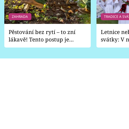
ZAHRADA
TRADICE A SVÁ
Pěstování bez rytí – to zní
Letnice ne
lákavě! Tento postup je
svátky: V n
vhodný jen pro některé
pondělí z
zahrady