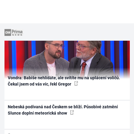
Vondra: Babiše nehlídáte, ale svítíte mu na uplácení voličů.
Čekal jsem od vás víc, řekl Gregor
Nebeská podívaná nad Českem se blíží. Působivé zatmění
Slunce doplní meteorická show