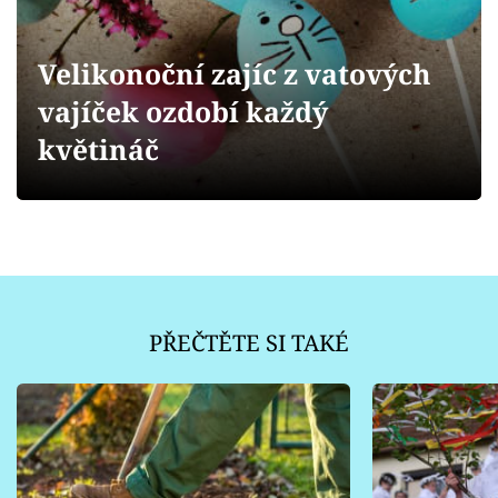
Sledujte prima+
Velikonoční zajíc z vatových
Přihlášení
vajíček ozdobí každý
květináč
Sledujte nás
PŘEČTĚTE SI TAKÉ