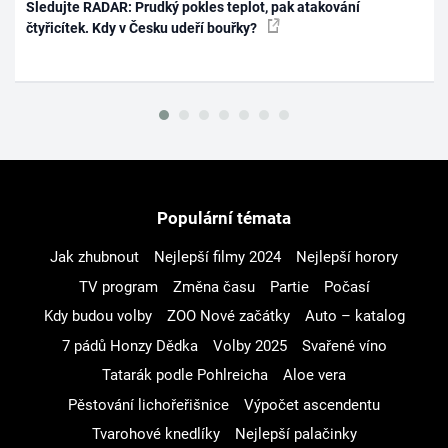
Sledujte RADAR: Prudký pokles teplot, pak atakování
čtyřicítek. Kdy v Česku udeří bouřky?
Populární témata
Jak zhubnout
Nejlepší filmy 2024
Nejlepší horory
TV program
Změna času
Partie
Počasí
Kdy budou volby
ZOO Nové začátky
Auto – katalog
7 pádů Honzy Dědka
Volby 2025
Svařené víno
Tatarák podle Pohlreicha
Aloe vera
Pěstování lichořeřišnice
Výpočet ascendentu
Tvarohové knedlíky
Nejlepší palačinky