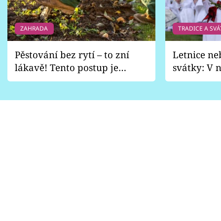
ZAHRADA
TRADICE A SVÁ
Pěstování bez rytí – to zní
Letnice ne
lákavě! Tento postup je
svátky: V n
vhodný jen pro některé
pondělí z
zahrady