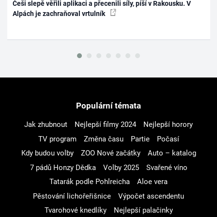
Češi slepě věřili aplikaci a přecenili síly, píší v Rakousku. V
Alpách je zachraňoval vrtulník
Populární témata
Jak zhubnout
Nejlepší filmy 2024
Nejlepší horory
TV program
Změna času
Partie
Počasí
Kdy budou volby
ZOO Nové začátky
Auto – katalog
7 pádů Honzy Dědka
Volby 2025
Svařené víno
Tatarák podle Pohlreicha
Aloe vera
Pěstování lichořeřišnice
Výpočet ascendentu
Tvarohové knedlíky
Nejlepší palačinky