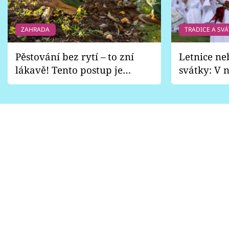
ZAHRADA
TRADICE A SVÁ
Pěstování bez rytí – to zní
Letnice ne
lákavě! Tento postup je
svátky: V n
vhodný jen pro některé
pondělí z
zahrady