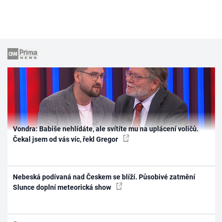
Vondra: Babiše nehlídáte, ale svítíte mu na uplácení voličů.
Čekal jsem od vás víc, řekl Gregor
Nebeská podívaná nad Českem se blíží. Působivé zatmění
Slunce doplní meteorická show