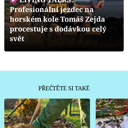
Sledujte prima+
Profesionální jezdec na
horském kole Tomáš Zejda
Přihlášení
procestuje s dodávkou celý
svět
Sledujte nás
PŘEČTĚTE SI TAKÉ