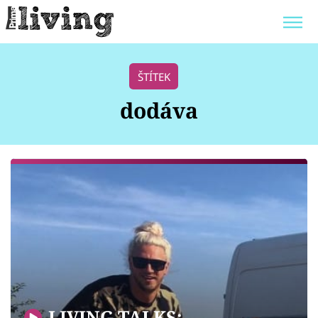
Trendy:
JAK UŠETŘIT
POKOJOVÉ KVĚTINY
ŠTÍTEK
BYDLENÍ SLAVNÝCH
ZAHRADA
dodáva
Témata
Bydlení
Zahrada
Design
LIVING TALKS: