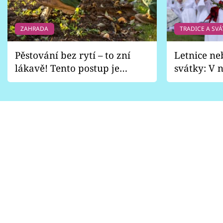
ZAHRADA
TRADICE A SVÁ
Pěstování bez rytí – to zní
Letnice ne
lákavě! Tento postup je
svátky: V n
vhodný jen pro některé
pondělí z
zahrady