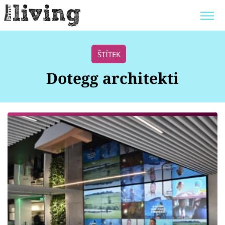
Trendy:
JAK UŠETŘIT
POKOJOVÉ KVĚTINY
ŠTÍTEK
BYDLENÍ SLAVNÝCH
ZAHRADA
Dotegg architekti
Témata
Bydlení
Zahrada
Design