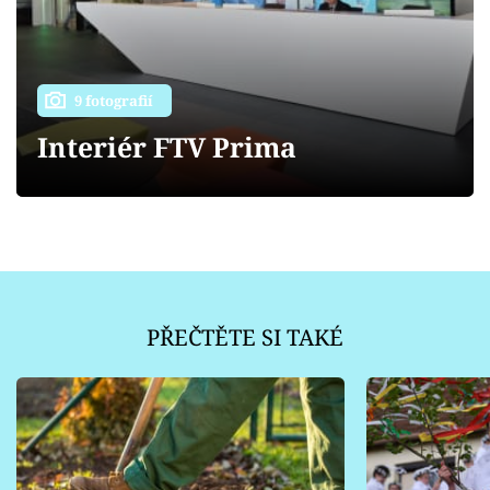
Sledujte prima+
Přihlášení
9 fotografií
Interiér FTV Prima
Sledujte nás
PŘEČTĚTE SI TAKÉ