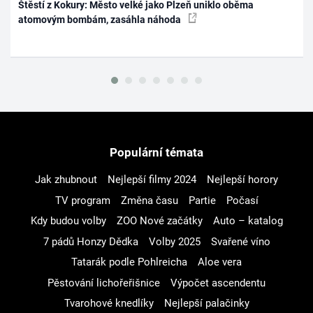
Štěstí z Kokury: Město velké jako Plzeň uniklo oběma
atomovým bombám, zasáhla náhoda
Populární témata
Jak zhubnout
Nejlepší filmy 2024
Nejlepší horory
TV program
Změna času
Partie
Počasí
Kdy budou volby
ZOO Nové začátky
Auto – katalog
7 pádů Honzy Dědka
Volby 2025
Svařené víno
Tatarák podle Pohlreicha
Aloe vera
Pěstování lichořeřišnice
Výpočet ascendentu
Tvarohové knedlíky
Nejlepší palačinky