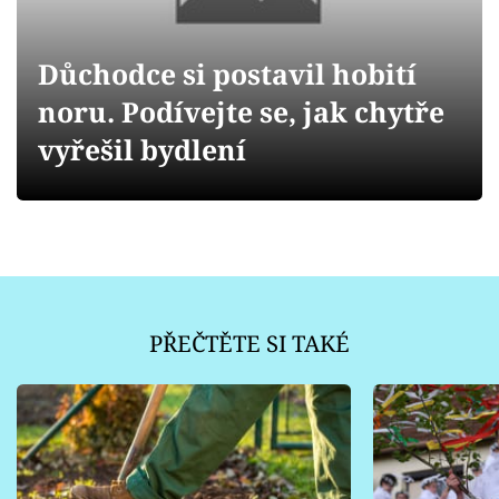
Sledujte prima+
Důchodce si postavil hobití
Přihlášení
noru. Podívejte se, jak chytře
vyřešil bydlení
Sledujte nás
PŘEČTĚTE SI TAKÉ