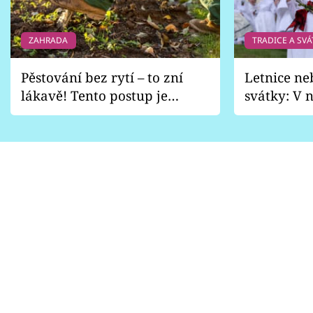
ZAHRADA
TRADICE A SVÁ
Pěstování bez rytí – to zní
Letnice ne
lákavě! Tento postup je
svátky: V n
vhodný jen pro některé
pondělí z
zahrady