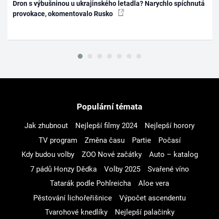
Dron s výbušninou u ukrajinského letadla? Narychlo spíchnutá
provokace, okomentovalo Rusko
Populární témata
Jak zhubnout
Nejlepší filmy 2024
Nejlepší horory
TV program
Změna času
Partie
Počasí
Kdy budou volby
ZOO Nové začátky
Auto – katalog
7 pádů Honzy Dědka
Volby 2025
Svařené víno
Tatarák podle Pohlreicha
Aloe vera
Pěstování lichořeřišnice
Výpočet ascendentu
Tvarohové knedlíky
Nejlepší palačinky