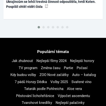
Ukrajincům se lehčí trestná činnost odpouštěla, tvrdí Koten.
Pospíšil chtěl vidět čísla
Populární témata
Jak zhubnout
Nejlepší filmy 2024
Nejlepší horory
TV program
Změna času
Partie
Počasí
Kdy budou volby
ZOO Nové začátky
Auto – katalog
7 pádů Honzy Dědka
Volby 2025
Svařené víno
Tatarák podle Pohlreicha
Aloe vera
Pěstování lichořeřišnice
Výpočet ascendentu
Tvarohové knedlíky
Nejlepší palačinky