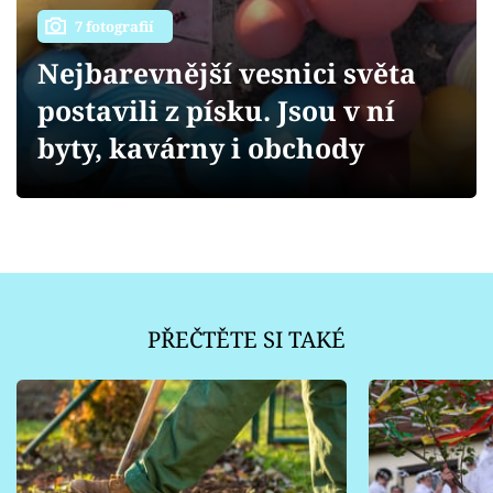
Sledujte prima+
7 fotografií
Nejbarevnější vesnici světa
Přihlášení
postavili z písku. Jsou v ní
byty, kavárny i obchody
Sledujte nás
PŘEČTĚTE SI TAKÉ