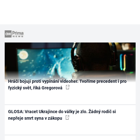
Hráči bojují proti vypínání videoher. Tvoříme precedent i pro
fyzický svět, říká Gregorová
GLOSA: Vracet Ukrajince do války je zlo. Žádný rodič si
nepřeje smrt syna v zákopu