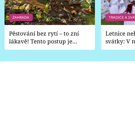
ZAHRADA
TRADICE A SVÁ
Pěstování bez rytí – to zní
Letnice ne
lákavě! Tento postup je
svátky: V n
vhodný jen pro některé
pondělí z
zahrady