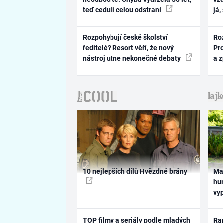
teď ceduli celou odstraní
já,
Rozpohybují české školství
Ro
ředitelé? Resort věří, že nový
Pr
nástroj utne nekonečné debaty
a 
10 nejlepších dílů Hvězdné brány
Ma
hum
vy
TOP filmy a seriály podle mladých
Rap