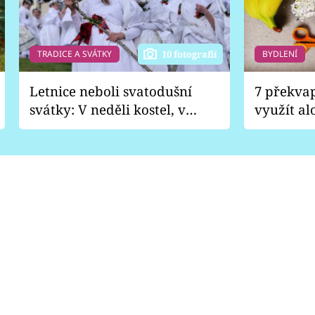
TRADICE A SVÁTKY
BYDLENÍ
10 fotografií
Letnice neboli svatodušní
7 překva
svátky: V neděli kostel, v
využít al
pondělí zábava
Nabrousí
nádobí