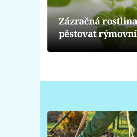
Zázračná rostlin
pěstovat rýmovn