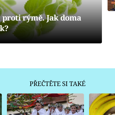
a proti rýmě. Jak doma
ík?
PŘEČTĚTE SI TAKÉ