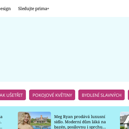
esign
Sledujte prima+
Design
TRENDY
JAK NA TO
PROMĚNY
NAŠE TIPY
JAK UŠETŘIT
POKOJOVÉ KVĚTINY
BYDLENÍ SLAVNÝCH
la
Meg Ryan prodává luxusní
.
sídlo. Moderní dům láká na
o
bazén, posilovnu i sprchu