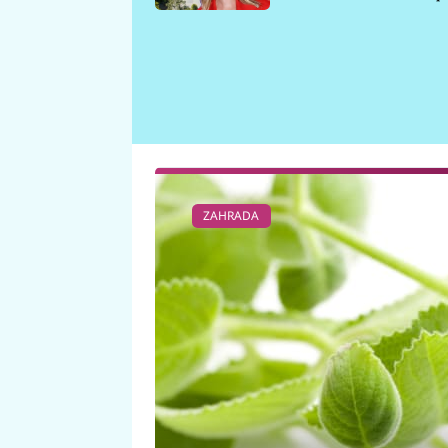
požáru
ZAHRADA