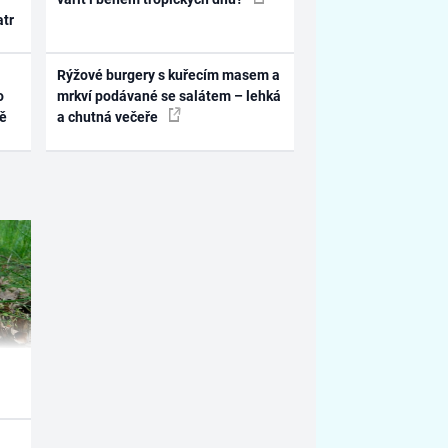
atr
Rýžové burgery s kuřecím masem a
o
mrkví podávané se salátem – lehká
ně
a chutná večeře