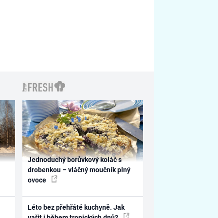
Jednoduchý borůvkový koláč s
drobenkou – vláčný moučník plný
ovoce
Léto bez přehřáté kuchyně. Jak
vařit i během tropických dnů?