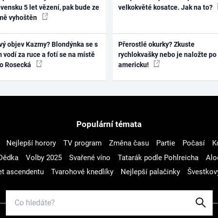
vensku 5 let vězení, pak bude ze
velkokvěté kosatce. Jak na to?
mě vyhoštěn
vý objev Kazmy? Blondýnka se s
Přerostlé okurky? Zkuste
 vodí za ruce a fotí se na místě
rychlokvašky nebo je naložte po
ko Rosecká
americku!
Populární témata
Nejlepší horory
TV program
Změna času
Partie
Počasí
K
Dědka
Volby 2025
Svařené víno
Tatarák podle Pohlreicha
Alo
t ascendentu
Tvarohové knedlíky
Nejlepší palačinky
Švestkov