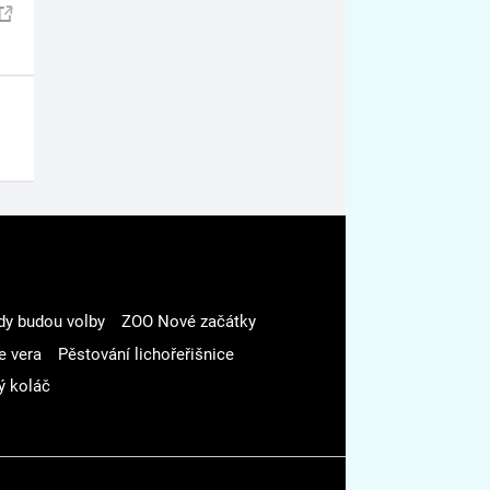
dy budou volby
ZOO Nové začátky
e vera
Pěstování lichořeřišnice
ý koláč