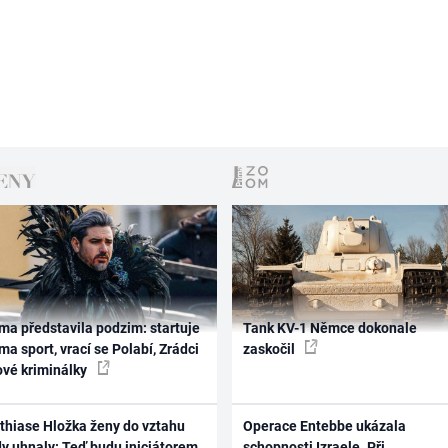
ma představila podzim: startuje
Tank KV-1 Němce dokonale
ma sport, vrací se Polabí, Zrádci
zaskočil
ové kriminálky
thiase Hložka ženy do vztahu
Operace Entebbe ukázala
dy uhnaly: Teď budu iniciátorem
schopnosti Izraele. Při