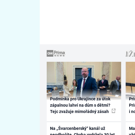
Podmínka pro Ukrajince za útok
Pri
zápalnou lahví na dům s dětmi?
Pri
Tejc zvažuje mimořádný zásah
i n
Na „Švarcenberský“ kanál už
Ma
neodbočíte. Chyba vydržela 30 let,
vž