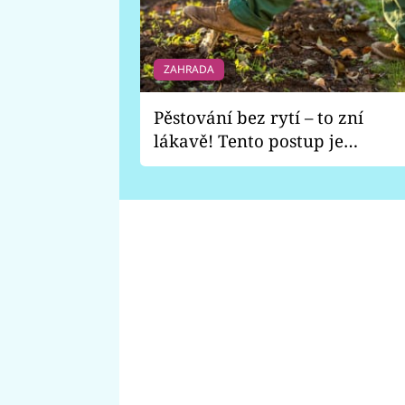
ZAHRADA
Pěstování bez rytí – to zní
lákavě! Tento postup je
vhodný jen pro některé
zahrady