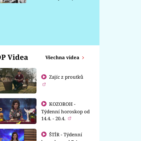
chátrá
P Videa
Všechna videa
Zajíc z proutků
KOZOROH -
Týdenní horoskop od
14.4. - 20.4.
ŠTÍR - Týdenní