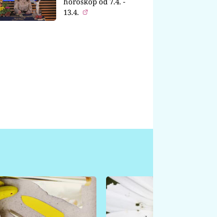
horoskop od 7.4. -
13.4.