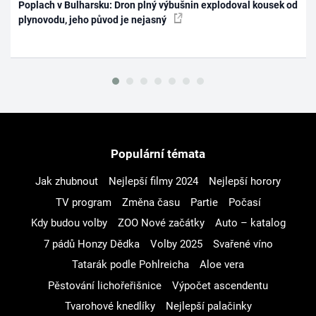
Poplach v Bulharsku: Dron plný výbušnin explodoval kousek od
plynovodu, jeho původ je nejasný
Populární témata
Jak zhubnout
Nejlepší filmy 2024
Nejlepší horory
TV program
Změna času
Partie
Počasí
Kdy budou volby
ZOO Nové začátky
Auto – katalog
7 pádů Honzy Dědka
Volby 2025
Svařené víno
Tatarák podle Pohlreicha
Aloe vera
Pěstování lichořeřišnice
Výpočet ascendentu
Tvarohové knedlíky
Nejlepší palačinky