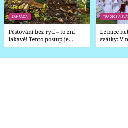
ZAHRADA
TRADICE A SVÁ
Pěstování bez rytí – to zní
Letnice ne
lákavě! Tento postup je
svátky: V n
vhodný jen pro některé
pondělí z
zahrady