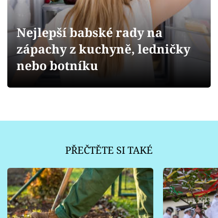
Sledujte prima+
Nejlepší babské rady na
Přihlášení
zápachy z kuchyně, ledničky
nebo botníku
Sledujte nás
PŘEČTĚTE SI TAKÉ