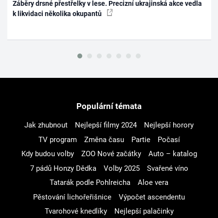
Záběry drsné přestřelky v lese. Precizní ukrajinská akce vedla
k likvidaci několika okupantů
Populární témata
Jak zhubnout
Nejlepší filmy 2024
Nejlepší horory
TV program
Změna času
Partie
Počasí
Kdy budou volby
ZOO Nové začátky
Auto – katalog
7 pádů Honzy Dědka
Volby 2025
Svařené víno
Tatarák podle Pohlreicha
Aloe vera
Pěstování lichořeřišnice
Výpočet ascendentu
Tvarohové knedlíky
Nejlepší palačinky