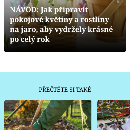
Sledujte prima+
NÁVOD: Jak připravit
pokojové květiny a rostliny
Přihlášení
na jaro, aby vydržely krásné
po celý rok
Sledujte nás
PŘEČTĚTE SI TAKÉ