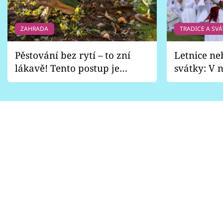
ZAHRADA
TRADICE A SVÁ
Pěstování bez rytí – to zní
Letnice ne
lákavě! Tento postup je
svátky: V n
vhodný jen pro některé
pondělí z
zahrady