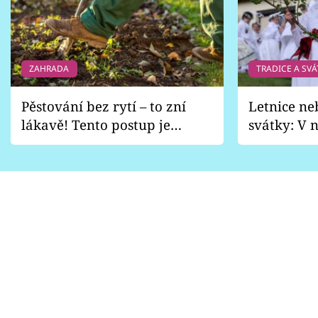
Sledujte prima+
Přihlášení
ZAHRADA
TRADICE A SVÁ
Sledujte nás
Pěstování bez rytí – to zní
Letnice ne
lákavě! Tento postup je
svátky: V n
vhodný jen pro některé
pondělí z
zahrady