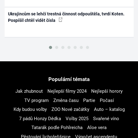
Ukrajincům se lehčí trestná činnost odpouštěla, tvrdí Koten.
Pospíšil chtěl vidět čísla
Populární témata
Jak zhubnout
Nejlepší filmy 2024
Nejlepší horory
TV program
Změna času
Partie
Počasí
Kdy budou volby
ZOO Nové začátky
Auto – katalog
7 pádů Honzy Dědka
Volby 2025
Svařené víno
Tatarák podle Pohlreicha
Aloe vera
Pěstování lichořeřišnice
Výpočet ascendentu