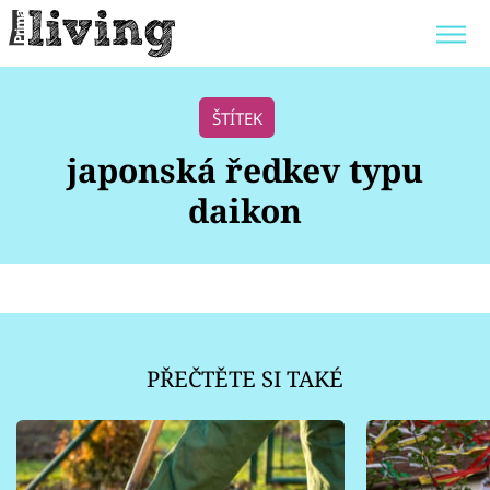
Trendy:
JAK UŠETŘIT
POKOJOVÉ KVĚTINY
ŠTÍTEK
BYDLENÍ SLAVNÝCH
ZAHRADA
japonská ředkev typu
daikon
Témata
Bydlení
PŘEČTĚTE SI TAKÉ
Zahrada
Design