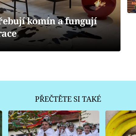
řebují komín a fungují
race
PŘEČTĚTE SI TAKÉ