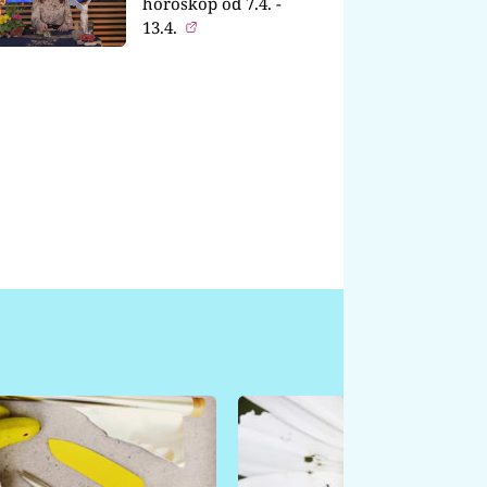
horoskop od 7.4. -
13.4.