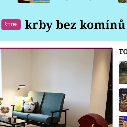
pro psy
krby bez komínů
ŠTÍTEK
TO