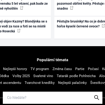
vensku 5 let vězení, pak bude ze
pozornost obřími květy. Pěstuje 
mě vyhoštěn
snadno
vý objev Kazmy? Blondýnka se s
Pěstujte brusinky! Na co je dobr
 vodí za ruce a fotí se na místě
hořce kyselé červené ovoce?
ko Rosecká
Populární témata
Nejlepší horory
TV program
Změna času
Partie
Počasí
K
Dědka
Volby 2025
Svařené víno
Tatarák podle Pohlreicha
Alo
t ascendentu
Tvarohové knedlíky
Nejlepší palačinky
Švestkov