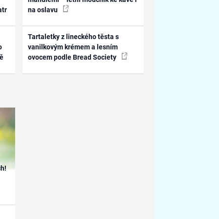
atr
na oslavu
Tartaletky z lineckého těsta s
o
vanilkovým krémem a lesním
ně
ovocem podle Bread Society
h!