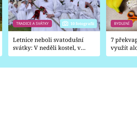
TRADICE A SVÁTKY
BYDLENÍ
10 fotografií
Letnice neboli svatodušní
7 překva
svátky: V neděli kostel, v
využít al
pondělí zábava
Nabrousí
nádobí