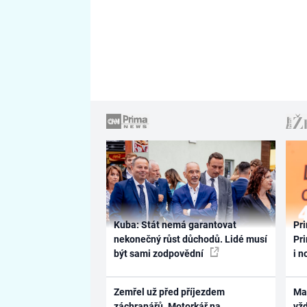
Kuba: Stát nemá garantovat
Pri
nekonečný růst důchodů. Lidé musí
Pri
být sami zodpovědní
i n
Zemřel už před příjezdem
Ma
záchranářů. Motorkář na
vž