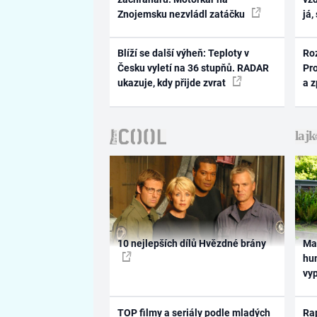
Znojemsku nezvládl zatáčku
já,
Blíží se další výheň: Teploty v
Ro
Česku vyletí na 36 stupňů. RADAR
Pr
ukazuje, kdy přijde zvrat
a 
10 nejlepších dílů Hvězdné brány
Ma
hum
vy
TOP filmy a seriály podle mladých
Rap