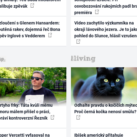
 slibuje zpěvák
osvobozování rukojmích padl br
premiéra
zloučení s Glenem Hansardem:
Video zachytilo výzkumníka na
outěná rakev, dojemná řeč Bona
okraji lávového jezera. Je to jak
zpěv Irglové s Vedderem
pohled do Slunce, hlásil vzruše
rtyho frky: Táta kvůli mému
Odhalte pravdu o kočičích mýtec
oru málem přišel o práci,
Proč černá kočka nenosí smůlu?
práví kontroverzní Řezník
per Vercetti vyfasoval na
Ibišek americký přitahuje