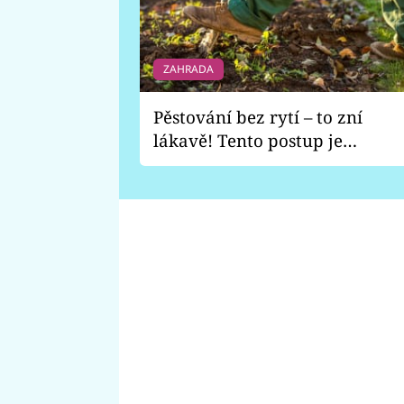
ZAHRADA
Pěstování bez rytí – to zní
lákavě! Tento postup je
vhodný jen pro některé
zahrady