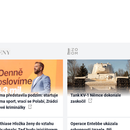
ma představila podzim: startuje
Tank KV-1 Němce dokonale
ma sport, vrací se Polabí, Zrádci
zaskočil
ové kriminálky
thiase Hložka ženy do vztahu
Operace Entebbe ukázala
dy uhnaly: Teď budu iniciátorem
schopnosti Izraele. Při