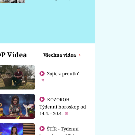
chátrá
P Videa
Všechna videa
Zajíc z proutků
KOZOROH -
Týdenní horoskop od
14.4. - 20.4.
ŠTÍR - Týdenní