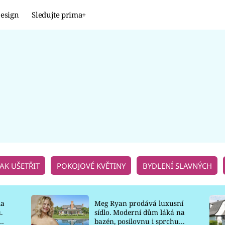
esign
Sledujte prima+
Design
TRENDY
JAK NA TO
PROMĚNY
NAŠE TIPY
JAK UŠETŘIT
POKOJOVÉ KVĚTINY
BYDLENÍ SLAVNÝCH
la
Meg Ryan prodává luxusní
.
sídlo. Moderní dům láká na
o
bazén, posilovnu i sprchu