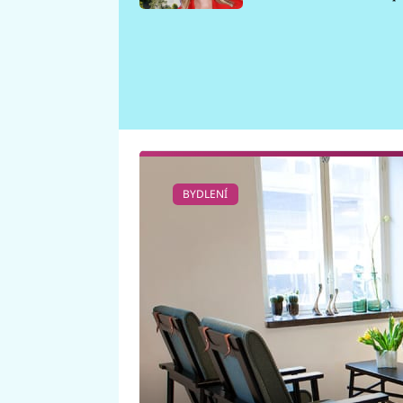
požáru
BYDLENÍ