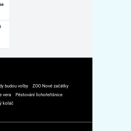
se
é
dy budou volby
ZOO Nové začátky
e vera
Pěstování lichořeřišnice
ý koláč