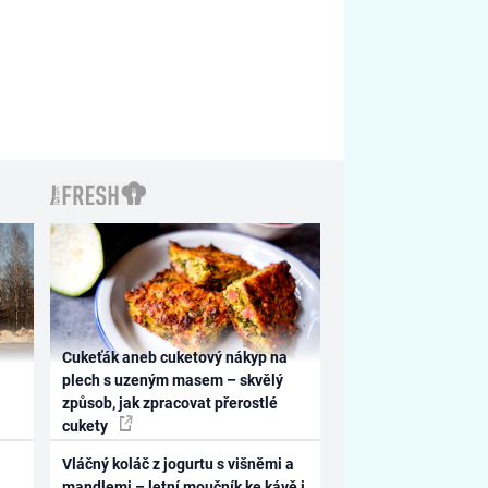
Cukeťák aneb cuketový nákyp na
plech s uzeným masem – skvělý
způsob, jak zpracovat přerostlé
cukety
Vláčný koláč z jogurtu s višněmi a
mandlemi – letní moučník ke kávě i