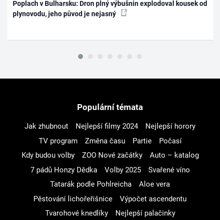
Poplach v Bulharsku: Dron plný výbušnin explodoval kousek od
plynovodu, jeho původ je nejasný
Populární témata
Jak zhubnout
Nejlepší filmy 2024
Nejlepší horory
TV program
Změna času
Partie
Počasí
Kdy budou volby
ZOO Nové začátky
Auto – katalog
7 pádů Honzy Dědka
Volby 2025
Svařené víno
Tatarák podle Pohlreicha
Aloe vera
Pěstování lichořeřišnice
Výpočet ascendentu
Tvarohové knedlíky
Nejlepší palačinky