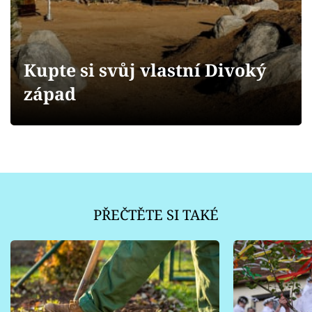
Sledujte prima+
Přihlášení
Kupte si svůj vlastní Divoký
západ
Sledujte nás
PŘEČTĚTE SI TAKÉ