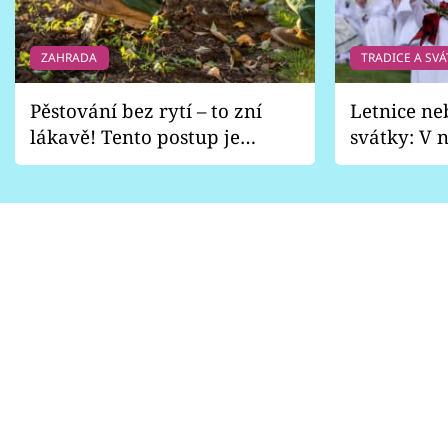
ZAHRADA
TRADICE A SVÁ
Pěstování bez rytí – to zní
Letnice ne
lákavě! Tento postup je
svátky: V n
vhodný jen pro některé
pondělí z
zahrady