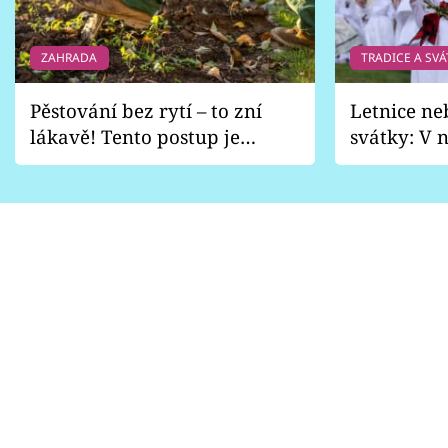
ZAHRADA
TRADICE A SVÁ
Pěstování bez rytí – to zní
Letnice ne
lákavě! Tento postup je
svátky: V n
vhodný jen pro některé
pondělí z
zahrady