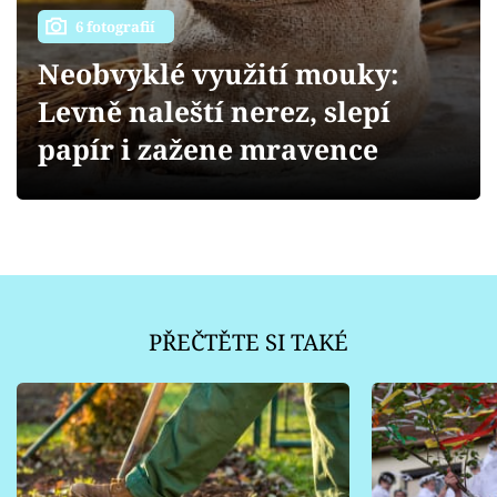
Sledujte prima+
6 fotografií
Neobvyklé využití mouky:
Přihlášení
Levně naleští nerez, slepí
papír i zažene mravence
Sledujte nás
PŘEČTĚTE SI TAKÉ