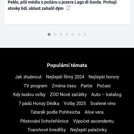
Peklo, píší média o požáru u jezera Lago di Garda. Prchají
stovky lidí, oblast zahalil dým
Populární témata
Jak zhubnout
Nejlepší filmy 2024
Nejlepší horory
TV program
Změna času
Partie
Počasí
Kdy budou volby
ZOO Nové začátky
Auto – katalog
7 pádů Honzy Dědka
Volby 2025
Svařené víno
Tatarák podle Pohlreicha
Aloe vera
Pěstování lichořeřišnice
Výpočet ascendentu
Tvarohové knedlíky
Nejlepší palačinky