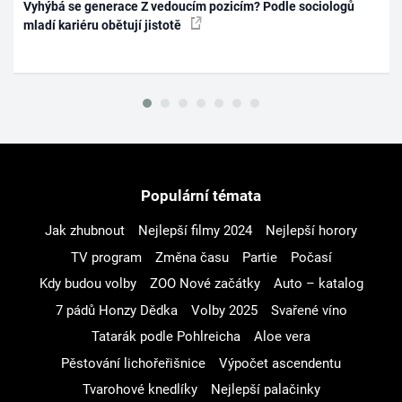
Vyhýbá se generace Z vedoucím pozicím? Podle sociologů
mladí kariéru obětují jistotě
Populární témata
Jak zhubnout
Nejlepší filmy 2024
Nejlepší horory
TV program
Změna času
Partie
Počasí
Kdy budou volby
ZOO Nové začátky
Auto – katalog
7 pádů Honzy Dědka
Volby 2025
Svařené víno
Tatarák podle Pohlreicha
Aloe vera
Pěstování lichořeřišnice
Výpočet ascendentu
Tvarohové knedlíky
Nejlepší palačinky