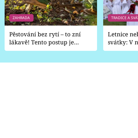
ZAHRADA
TRADICE A SVÁ
Pěstování bez rytí – to zní
Letnice ne
lákavě! Tento postup je
svátky: V n
vhodný jen pro některé
pondělí z
zahrady