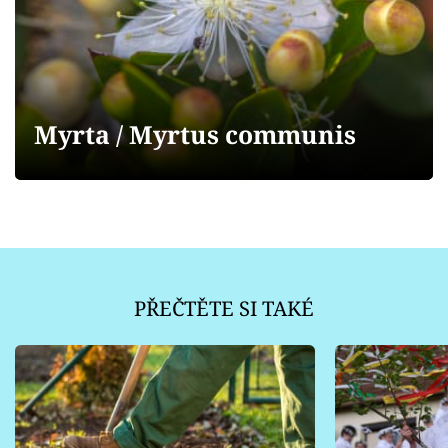
Sledujte prima+
Přihlášení
Myrta / Myrtus communis
Sledujte nás
PŘEČTĚTE SI TAKÉ