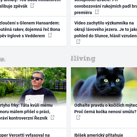
 slibuje zpěvák
osvobozování rukojmích padl br
premiéra
zloučení s Glenem Hansardem:
Video zachytilo výzkumníka na
outěná rakev, dojemná řeč Bona
okraji lávového jezera. Je to jak
zpěv Irglové s Vedderem
pohled do Slunce, hlásil vzruše
rtyho frky: Táta kvůli mému
Odhalte pravdu o kočičích mýtec
oru málem přišel o práci,
Proč černá kočka nenosí smůlu?
práví kontroverzní Řezník
per Vercetti vyfasoval na
Ibišek americký přitahuje