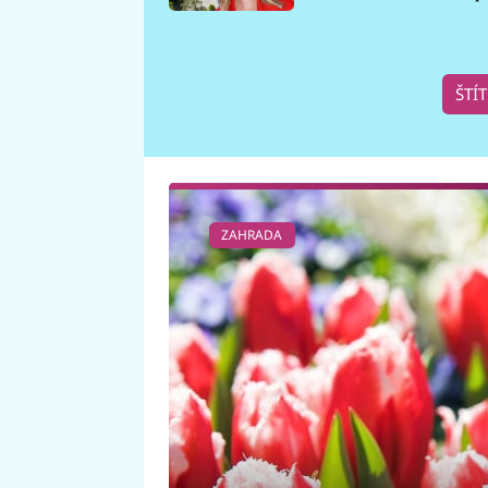
požáru
ŠTÍ
ZAHRADA