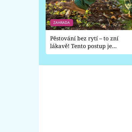
ZAHRADA
Pěstování bez rytí – to zní
lákavě! Tento postup je
vhodný jen pro některé
zahrady