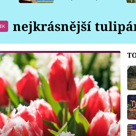
pro psy
nejkrásnější tulipá
TEK
TO