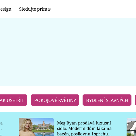
esign
Sledujte prima+
Design
TRENDY
JAK NA TO
PROMĚNY
NAŠE TIPY
JAK UŠETŘIT
POKOJOVÉ KVĚTINY
BYDLENÍ SLAVNÝCH
la
Meg Ryan prodává luxusní
.
sídlo. Moderní dům láká na
o
bazén, posilovnu i sprchu