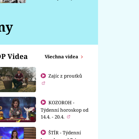
chátrá
ny
P Videa
Všechna videa
Zajíc z proutků
KOZOROH -
Týdenní horoskop od
14.4. - 20.4.
ŠTÍR - Týdenní