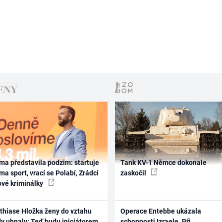
ma představila podzim: startuje
Tank KV-1 Němce dokonale
ma sport, vrací se Polabí, Zrádci
zaskočil
ové kriminálky
thiase Hložka ženy do vztahu
Operace Entebbe ukázala
dy uhnaly: Teď budu iniciátorem
schopnosti Izraele. Při