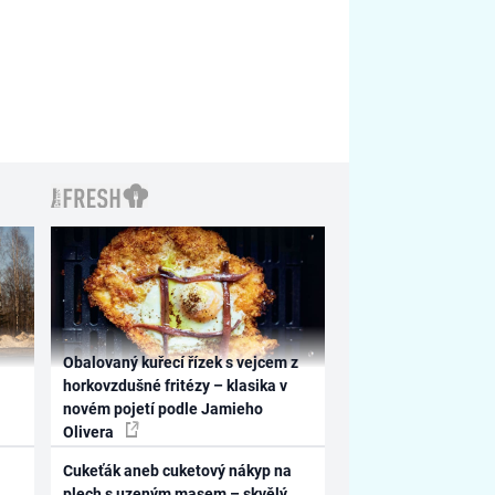
Obalovaný kuřecí řízek s vejcem z
horkovzdušné fritézy – klasika v
novém pojetí podle Jamieho
Olivera
Cukeťák aneb cuketový nákyp na
plech s uzeným masem – skvělý