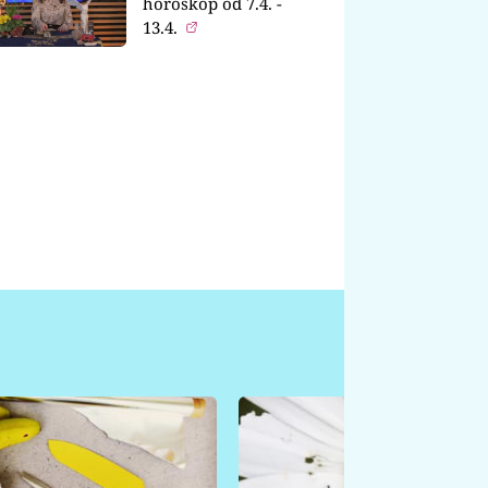
horoskop od 7.4. -
13.4.