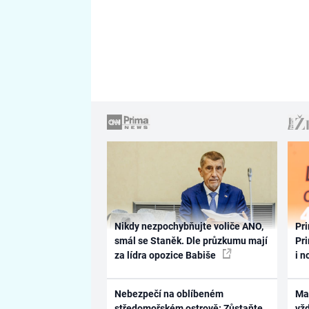
Nikdy nezpochybňujte voliče ANO,
Pri
smál se Staněk. Dle průzkumu mají
Pri
za lídra opozice Babiše
i n
Nebezpečí na oblíbeném
Ma
středomořském ostrově: Zůstaňte
vž