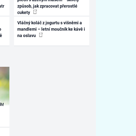
atr
způsob, jak zpracovat přerostlé
cukety
Vláčný koláč z jogurtu s višněmi a
o
mandlemi – letní moučník ke kávě i
ně
na oslavu
h!