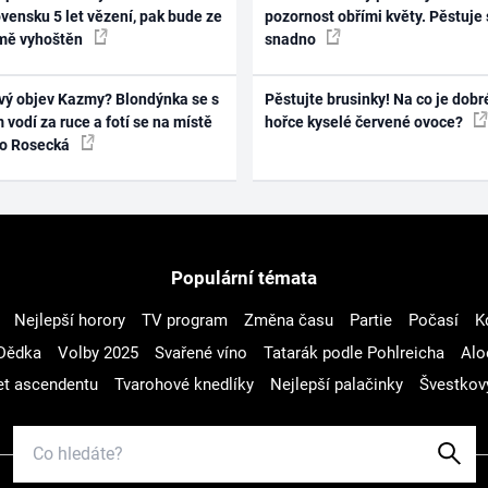
vensku 5 let vězení, pak bude ze
pozornost obřími květy. Pěstuje 
mě vyhoštěn
snadno
vý objev Kazmy? Blondýnka se s
Pěstujte brusinky! Na co je dobr
 vodí za ruce a fotí se na místě
hořce kyselé červené ovoce?
ko Rosecká
Populární témata
Nejlepší horory
TV program
Změna času
Partie
Počasí
K
Dědka
Volby 2025
Svařené víno
Tatarák podle Pohlreicha
Alo
t ascendentu
Tvarohové knedlíky
Nejlepší palačinky
Švestkov