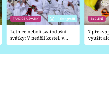
TRADICE A SVÁTKY
BYDLENÍ
10 fotografií
Letnice neboli svatodušní
7 překva
svátky: V neděli kostel, v
využít al
pondělí zábava
Nabrousí
nádobí