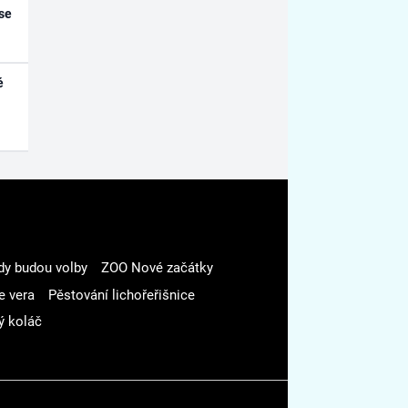
se
é
dy budou volby
ZOO Nové začátky
e vera
Pěstování lichořeřišnice
ý koláč