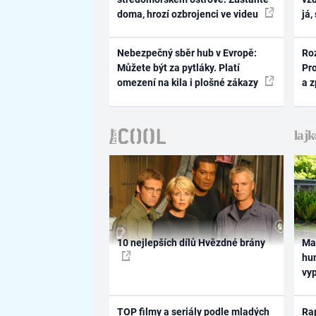
doma, hrozí ozbrojenci ve videu
já,
Nebezpečný sběr hub v Evropě:
Ro
Můžete být za pytláky. Platí
Pr
omezení na kila i plošné zákazy
a 
10 nejlepších dílů Hvězdné brány
Ma
hum
vy
TOP filmy a seriály podle mladých
Rap