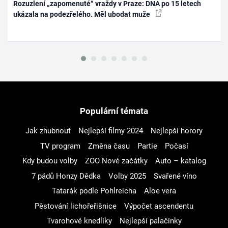
Rozuzlení „zapomenuté“ vraždy v Praze: DNA po 15 letech
ukázala na podezřelého. Měl ubodat muže
Populární témata
Jak zhubnout
Nejlepší filmy 2024
Nejlepší horory
TV program
Změna času
Partie
Počasí
Kdy budou volby
ZOO Nové začátky
Auto – katalog
7 pádů Honzy Dědka
Volby 2025
Svařené víno
Tatarák podle Pohlreicha
Aloe vera
Pěstování lichořeřišnice
Výpočet ascendentu
Tvarohové knedlíky
Nejlepší palačinky