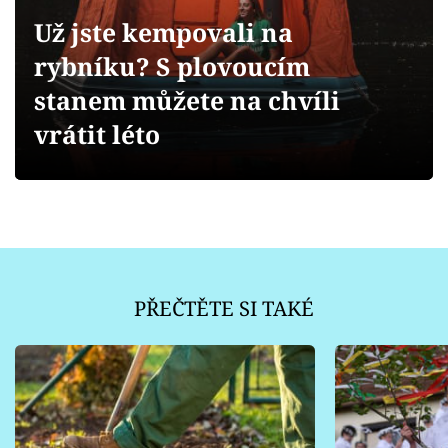
Sledujte prima+
Už jste kempovali na
rybníku? S plovoucím
Přihlášení
stanem můžete na chvíli
vrátit léto
Sledujte nás
PŘEČTĚTE SI TAKÉ