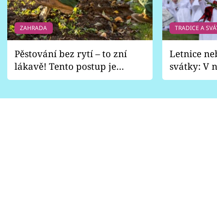
ZAHRADA
TRADICE A SVÁ
Pěstování bez rytí – to zní
Letnice ne
lákavě! Tento postup je
svátky: V n
vhodný jen pro některé
pondělí z
zahrady