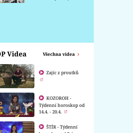
chátrá
P Videa
Všechna videa
Zajíc z proutků
KOZOROH -
Týdenní horoskop od
14.4. - 20.4.
ŠTÍR - Týdenní