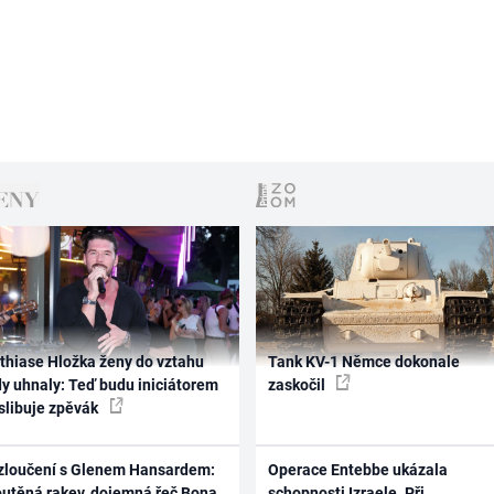
thiase Hložka ženy do vztahu
Tank KV-1 Němce dokonale
dy uhnaly: Teď budu iniciátorem
zaskočil
 slibuje zpěvák
zloučení s Glenem Hansardem:
Operace Entebbe ukázala
outěná rakev, dojemná řeč Bona
schopnosti Izraele. Při