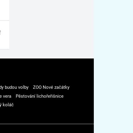
dy budou volby
ZOO Nové začátky
e vera
Pěstování lichořeřišnice
ý koláč