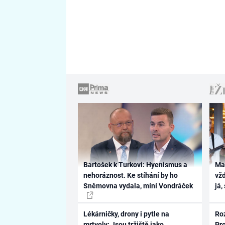
Bartošek k Turkovi: Hyenismus a
Ma
nehoráznost. Ke stíhání by ho
vž
Sněmovna vydala, míní Vondráček
já,
Lékárničky, drony i pytle na
Ro
mrtvoly: Jsou tržiště jako
Pr