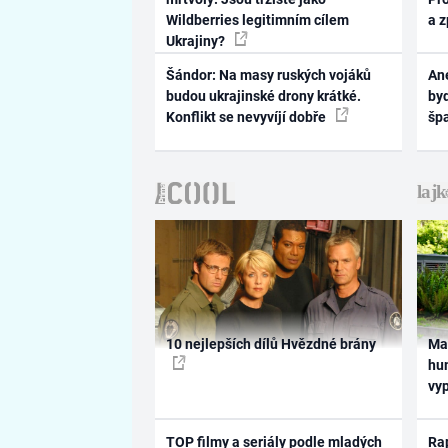
Wildberries legitimním cílem
a 
Ukrajiny?
Šándor: Na masy ruských vojáků
Ane
budou ukrajinské drony krátké.
byd
Konflikt se nevyvíjí dobře
šp
10 nejlepších dílů Hvězdné brány
Ma
hum
vy
TOP filmy a seriály podle mladých
Rap