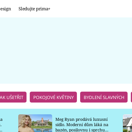
esign
Sledujte prima+
Design
TRENDY
JAK NA TO
PROMĚNY
NAŠE TIPY
JAK UŠETŘIT
POKOJOVÉ KVĚTINY
BYDLENÍ SLAVNÝCH
la
Meg Ryan prodává luxusní
.
sídlo. Moderní dům láká na
o
bazén, posilovnu i sprchu