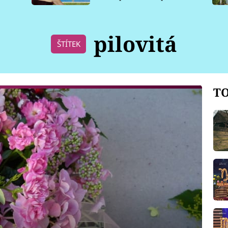
pro psy
pilovitá
ŠTÍTEK
TO