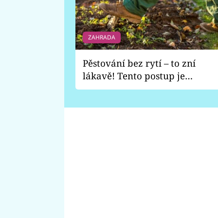
ZAHRADA
Pěstování bez rytí – to zní
lákavě! Tento postup je
vhodný jen pro některé
zahrady