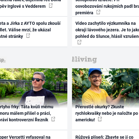
zpěv Irglové s Vedderem
osvobozování rukojmích padl br
premiéra
ta a Jirka z AYTO spolu zkouší
Video zachytilo výzkumníka na
let. Válise mrzí, že ukázal
okraji lávového jezera. Je to jak
atné stránky
pohled do Slunce, hlásil vzruše
rtyho frky: Táta kvůli mému
Přerostlé okurky? Zkuste
oru málem přišel o práci,
rychlokvašky nebo je naložte po
práví kontroverzní Řezník
americku!
per Vercetti vyfasoval na
Růžová plíseň: Zbavte se jí co