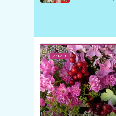
požáru
JAK NA TO