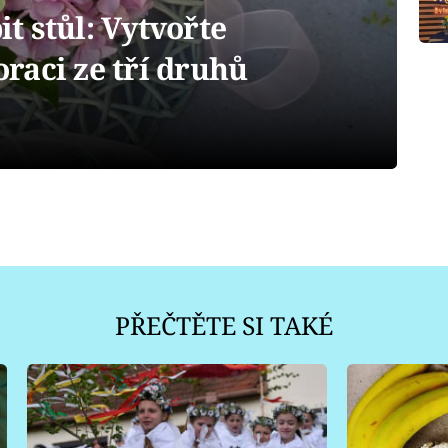
it stůl: Vytvořte
raci ze tří druhů
PŘEČTĚTE SI TAKÉ