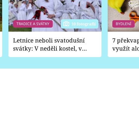
TRADICE A SVÁTKY
BYDLENÍ
10 fotografií
Letnice neboli svatodušní
7 překva
svátky: V neděli kostel, v
využít al
pondělí zábava
Nabrousí
nádobí