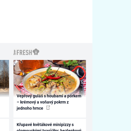
Vepřový guláš s houbami a pórkem
– krémový a voňavý pokrm z
jednoho hrnce
Křupavé květákové minipizzy s
olomouckými tvarůžky: bezlepkový