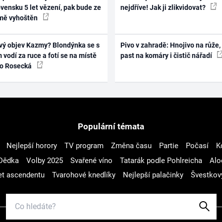
vensku 5 let vězení, pak bude ze
nejdříve! Jak ji zlikvidovat?
mě vyhoštěn
vý objev Kazmy? Blondýnka se s
Pivo v zahradě: Hnojivo na růže,
 vodí za ruce a fotí se na místě
past na komáry i čistič nářadí
ko Rosecká
Populární témata
Nejlepší horory
TV program
Změna času
Partie
Počasí
K
Dědka
Volby 2025
Svařené víno
Tatarák podle Pohlreicha
Alo
t ascendentu
Tvarohové knedlíky
Nejlepší palačinky
Švestkov