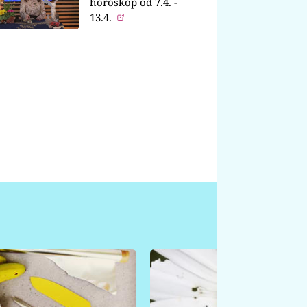
horoskop od 7.4. -
13.4.