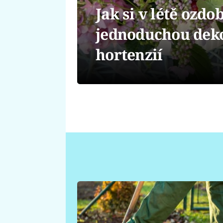
Jak si v létě ozdob
jednoduchou deko
hortenzií