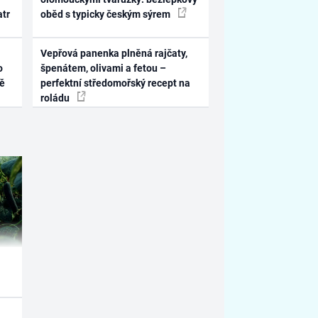
atr
oběd s typicky českým sýrem
Vepřová panenka plněná rajčaty,
o
špenátem, olivami a fetou –
ně
perfektní středomořský recept na
roládu