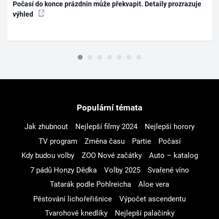
Počasí do konce prázdnin může překvapit. Detaily prozrazuje
výhled
Populární témata
Jak zhubnout
Nejlepší filmy 2024
Nejlepší horory
TV program
Změna času
Partie
Počasí
Kdy budou volby
ZOO Nové začátky
Auto – katalog
7 pádů Honzy Dědka
Volby 2025
Svařené víno
Tatarák podle Pohlreicha
Aloe vera
Pěstování lichořeřišnice
Výpočet ascendentu
Tvarohové knedlíky
Nejlepší palačinky