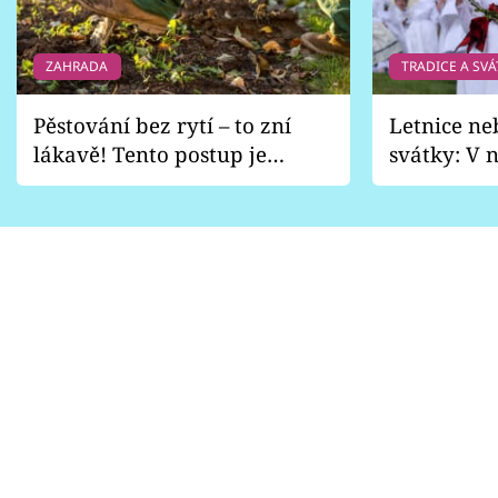
Sledujte prima+
ZAHRADA
TRADICE A SVÁ
Přihlášení
Pěstování bez rytí – to zní
Letnice ne
lákavě! Tento postup je
svátky: V n
Sledujte nás
vhodný jen pro některé
pondělí z
zahrady