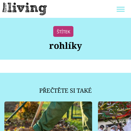
Trendy:
JAK UŠETŘIT
POKOJOVÉ KVĚTINY
ŠTÍTEK
BYDLENÍ SLAVNÝCH
ZAHRADA
rohlíky
Témata
Bydlení
PŘEČTĚTE SI TAKÉ
Zahrada
Design