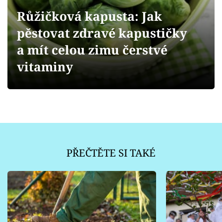
Sledujte prima+
Růžičková kapusta: Jak
pěstovat zdravé kapustičky
Přihlášení
a mít celou zimu čerstvé
vitaminy
Sledujte nás
PŘEČTĚTE SI TAKÉ