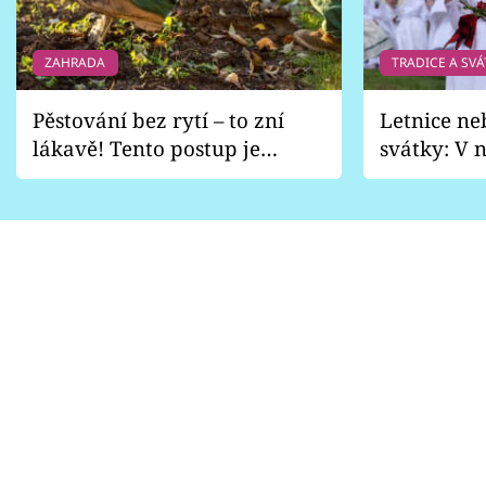
ZAHRADA
TRADICE A SVÁ
Pěstování bez rytí – to zní
Letnice ne
lákavě! Tento postup je
svátky: V n
vhodný jen pro některé
pondělí z
zahrady