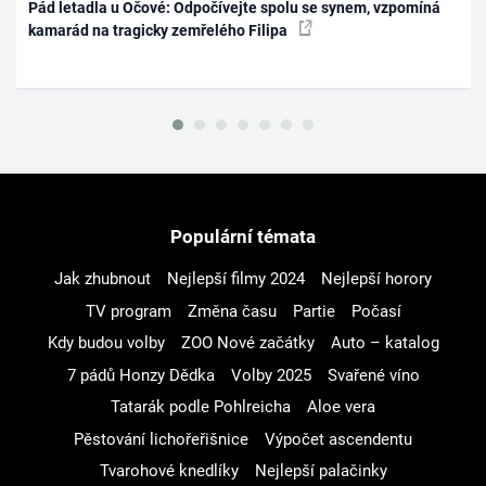
Pád letadla u Očové: Odpočívejte spolu se synem, vzpomíná
kamarád na tragicky zemřelého Filipa
Populární témata
Jak zhubnout
Nejlepší filmy 2024
Nejlepší horory
TV program
Změna času
Partie
Počasí
Kdy budou volby
ZOO Nové začátky
Auto – katalog
7 pádů Honzy Dědka
Volby 2025
Svařené víno
Tatarák podle Pohlreicha
Aloe vera
Pěstování lichořeřišnice
Výpočet ascendentu
Tvarohové knedlíky
Nejlepší palačinky