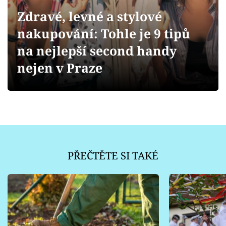
Sledujte prima+
Zdravé, levné a stylové
nakupování: Tohle je 9 tipů
Přihlášení
na nejlepší second handy
nejen v Praze
Sledujte nás
PŘEČTĚTE SI TAKÉ