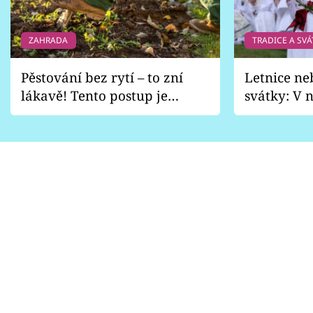
ZAHRADA
TRADICE A SVÁ
Pěstování bez rytí – to zní
Letnice ne
lákavě! Tento postup je
svátky: V n
vhodný jen pro některé
pondělí z
zahrady