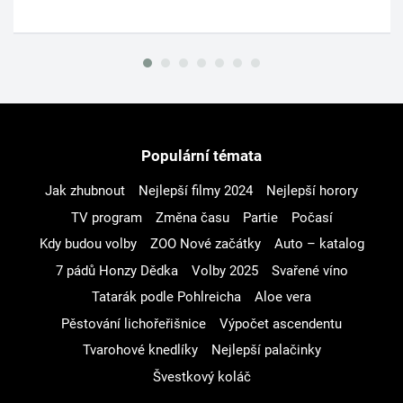
Populární témata
Jak zhubnout
Nejlepší filmy 2024
Nejlepší horory
TV program
Změna času
Partie
Počasí
Kdy budou volby
ZOO Nové začátky
Auto – katalog
7 pádů Honzy Dědka
Volby 2025
Svařené víno
Tatarák podle Pohlreicha
Aloe vera
Pěstování lichořeřišnice
Výpočet ascendentu
Tvarohové knedlíky
Nejlepší palačinky
Švestkový koláč