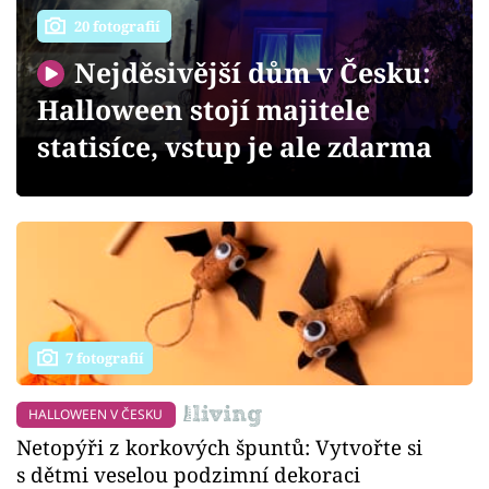
Sledujte prima+
20 fotografií
Nejděsivější dům v Česku:
Přihlášení
Halloween stojí majitele
statisíce, vstup je ale zdarma
Sledujte nás
7 fotografií
HALLOWEEN V ČESKU
Netopýři z korkových špuntů: Vytvořte si
s dětmi veselou podzimní dekoraci