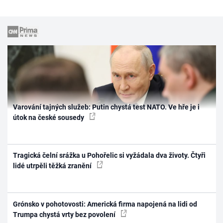
Varování tajných služeb: Putin chystá test NATO. Ve hře je i
útok na české sousedy
Tragická čelní srážka u Pohořelic si vyžádala dva životy. Čtyři
lidé utrpěli těžká zranění
Grónsko v pohotovosti: Americká firma napojená na lidi od
Trumpa chystá vrty bez povolení