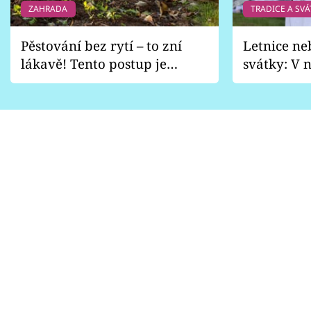
ZAHRADA
TRADICE A SVÁ
Pěstování bez rytí – to zní
Letnice ne
lákavě! Tento postup je
svátky: V n
vhodný jen pro některé
pondělí z
zahrady