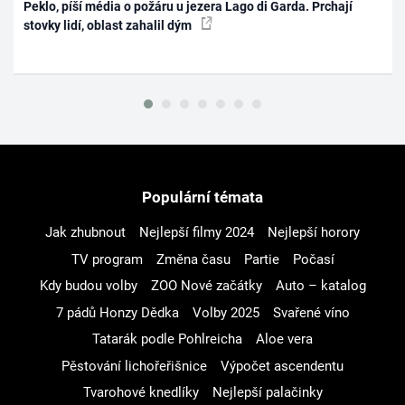
Peklo, píší média o požáru u jezera Lago di Garda. Prchají
stovky lidí, oblast zahalil dým
Populární témata
Jak zhubnout
Nejlepší filmy 2024
Nejlepší horory
TV program
Změna času
Partie
Počasí
Kdy budou volby
ZOO Nové začátky
Auto – katalog
7 pádů Honzy Dědka
Volby 2025
Svařené víno
Tatarák podle Pohlreicha
Aloe vera
Pěstování lichořeřišnice
Výpočet ascendentu
Tvarohové knedlíky
Nejlepší palačinky