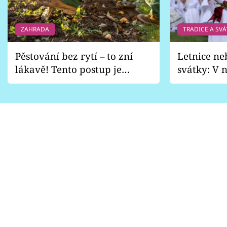
ZAHRADA
TRADICE A SVÁ
Pěstování bez rytí – to zní
Letnice ne
lákavě! Tento postup je
svátky: V n
vhodný jen pro některé
pondělí z
zahrady