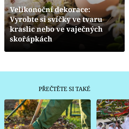
Sledujte prima+
Velikonoční dekorace:
Vyrobte si svíčky ve tvaru
Přihlášení
kraslic nebo ve vaječných
skořápkách
Sledujte nás
PŘEČTĚTE SI TAKÉ