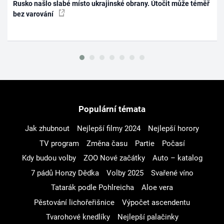
Rusko našlo slabé místo ukrajinské obrany. Útočit může téměř
bez varování
Populární témata
Jak zhubnout
Nejlepší filmy 2024
Nejlepší horory
TV program
Změna času
Partie
Počasí
Kdy budou volby
ZOO Nové začátky
Auto – katalog
7 pádů Honzy Dědka
Volby 2025
Svařené víno
Tatarák podle Pohlreicha
Aloe vera
Pěstování lichořeřišnice
Výpočet ascendentu
Tvarohové knedlíky
Nejlepší palačinky