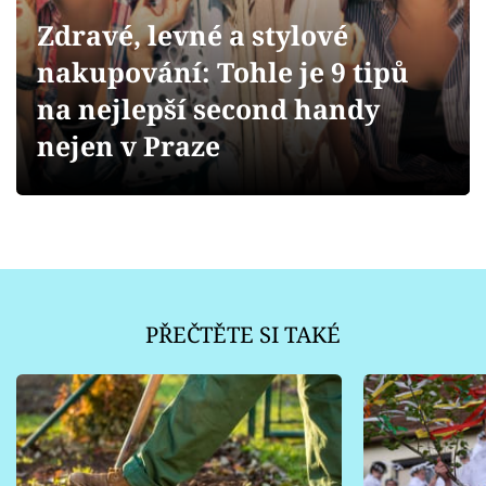
Sledujte prima+
Zdravé, levné a stylové
nakupování: Tohle je 9 tipů
Přihlášení
na nejlepší second handy
nejen v Praze
Sledujte nás
PŘEČTĚTE SI TAKÉ