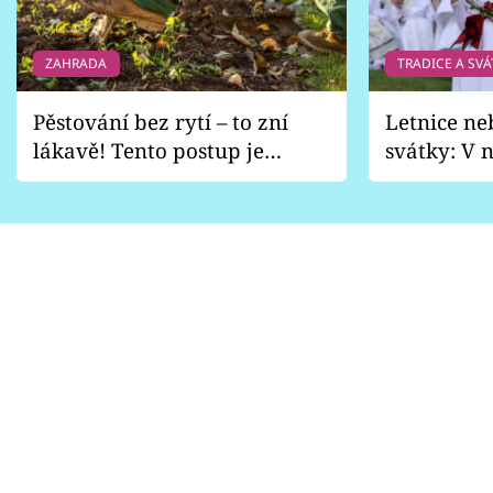
ZAHRADA
TRADICE A SVÁ
Pěstování bez rytí – to zní
Letnice ne
lákavě! Tento postup je
svátky: V n
vhodný jen pro některé
pondělí z
zahrady