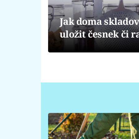
Jak doma skladova
uložit česnek či r