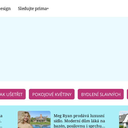
esign
Sledujte prima+
Design
TRENDY
JAK NA TO
PROMĚNY
NAŠE TIPY
JAK UŠETŘIT
POKOJOVÉ KVĚTINY
BYDLENÍ SLAVNÝCH
la
Meg Ryan prodává luxusní
.
sídlo. Moderní dům láká na
o
bazén, posilovnu i sprchu