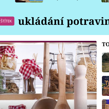
pro psy
ukládání potravi
ŠTÍTEK
TO