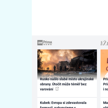
Rusko našlo slabé místo ukrajinské
Pri
obrany. Útočit může téměř bez
Pri
varování
i n
Kubek: Evropa si zdevastovala
Ma
farmacii, nakupujeme v
vž