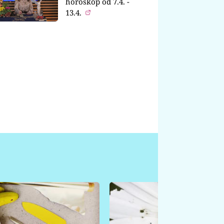
horoskop od 7.4. -
13.4.