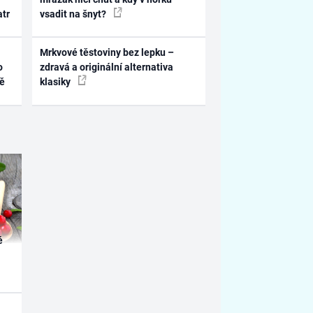
atr
vsadit na šnyt?
Mrkvové těstoviny bez lepku –
o
zdravá a originální alternativa
ně
klasiky
é