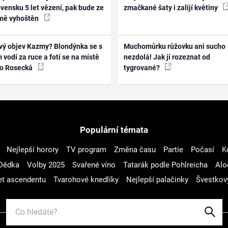
vensku 5 let vězení, pak bude ze
zmačkané šaty i zalijí květiny
mě vyhoštěn
vý objev Kazmy? Blondýnka se s
Muchomůrku růžovku ani sucho
 vodí za ruce a fotí se na místě
nezdolá! Jak ji rozeznat od
ko Rosecká
tygrované?
Populární témata
Nejlepší horory
TV program
Změna času
Partie
Počasí
K
Dědka
Volby 2025
Svařené víno
Tatarák podle Pohlreicha
Alo
t ascendentu
Tvarohové knedlíky
Nejlepší palačinky
Švestkov