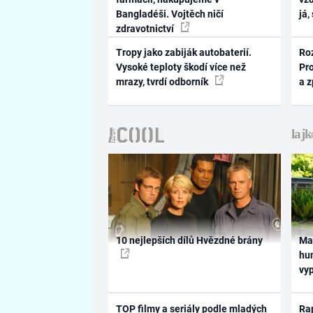
Bangladéši. Vojtěch ničí
já,
zdravotnictví
Tropy jako zabiják autobaterií.
Ro
Vysoké teploty škodí více než
Pr
mrazy, tvrdí odborník
a 
10 nejlepších dílů Hvězdné brány
Ma
hum
vy
TOP filmy a seriály podle mladých
Rap