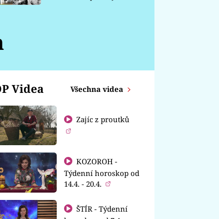
chátrá
n
P Videa
Všechna videa
Zajíc z proutků
KOZOROH -
Týdenní horoskop od
14.4. - 20.4.
ŠTÍR - Týdenní