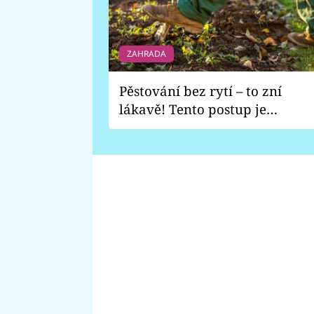
ZAHRADA
Pěstování bez rytí – to zní
lákavě! Tento postup je
vhodný jen pro některé
zahrady