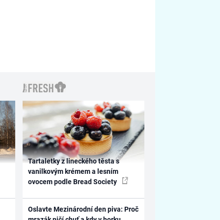
Tartaletky z lineckého těsta s
vanilkovým krémem a lesním
ovocem podle Bread Society
Oslavte Mezinárodní den piva: Proč
mrazák ničí chuť a kdy v horku