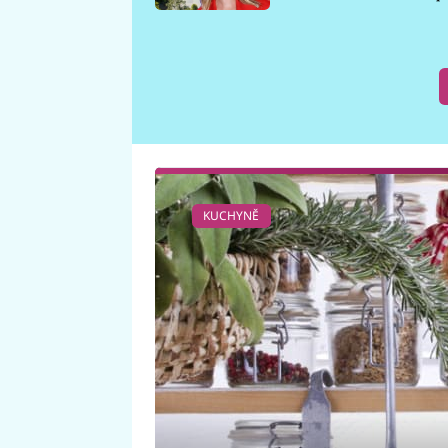
požáru
KUCHYNĚ