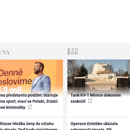
ma představila podzim: startuje
Tank KV-1 Němce dokonale
ma sport, vrací se Polabí, Zrádci
zaskočil
ové kriminálky
thiase Hložka ženy do vztahu
Operace Entebbe ukázala
dy uhnaly: Teď budu iniciátorem
schopnosti Izraele. Při