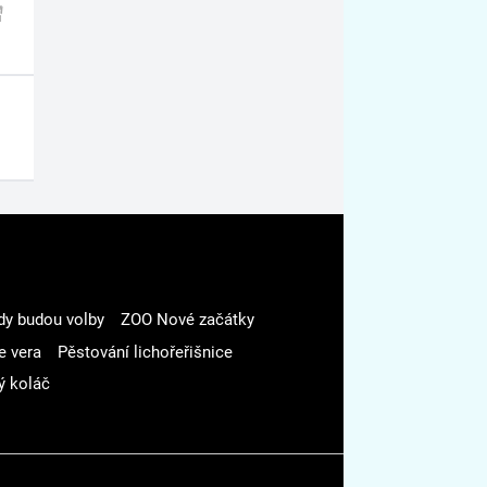
dy budou volby
ZOO Nové začátky
e vera
Pěstování lichořeřišnice
ý koláč