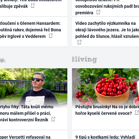
 slibuje zpěvák
osvobozování rukojmích padl br
premiéra
zloučení s Glenem Hansardem:
Video zachytilo výzkumníka na
outěná rakev, dojemná řeč Bona
okraji lávového jezera. Je to jak
zpěv Irglové s Vedderem
pohled do Slunce, hlásil vzruše
rtyho frky: Táta kvůli mému
Pěstujte brusinky! Na co je dobr
oru málem přišel o práci,
hořce kyselé červené ovoce?
práví kontroverzní Řezník
per Vercetti vyfasoval na
9 tipů s kostkami ledu: Vyhladí