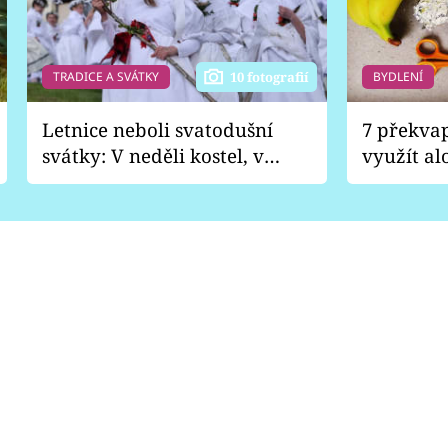
TRADICE A SVÁTKY
BYDLENÍ
10 fotografií
Letnice neboli svatodušní
7 překva
svátky: V neděli kostel, v
využít al
pondělí zábava
Nabrousí
nádobí