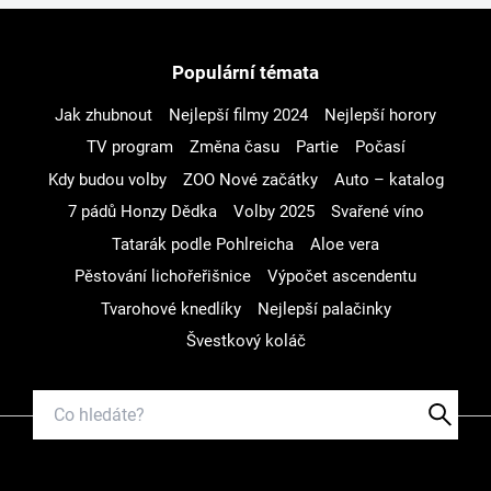
Populární témata
Jak zhubnout
Nejlepší filmy 2024
Nejlepší horory
TV program
Změna času
Partie
Počasí
Kdy budou volby
ZOO Nové začátky
Auto – katalog
7 pádů Honzy Dědka
Volby 2025
Svařené víno
Tatarák podle Pohlreicha
Aloe vera
Pěstování lichořeřišnice
Výpočet ascendentu
Tvarohové knedlíky
Nejlepší palačinky
Švestkový koláč