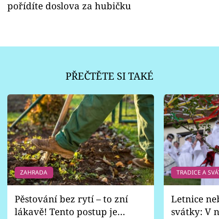
pořídíte doslova za hubičku
PŘEČTĚTE SI TAKÉ
ZAHRADA
TRADICE A SVÁ
Pěstování bez rytí – to zní
Letnice ne
lákavě! Tento postup je
svátky: V n