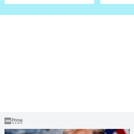
vhodný jen pro některé
pondělí z
zahrady