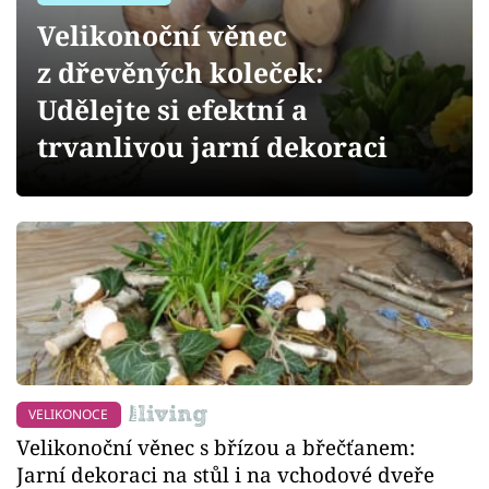
Sledujte prima+
Velikonoční věnec
z dřevěných koleček:
Přihlášení
Udělejte si efektní a
trvanlivou jarní dekoraci
Sledujte nás
VELIKONOCE
Velikonoční věnec s břízou a břečťanem:
Jarní dekoraci na stůl i na vchodové dveře