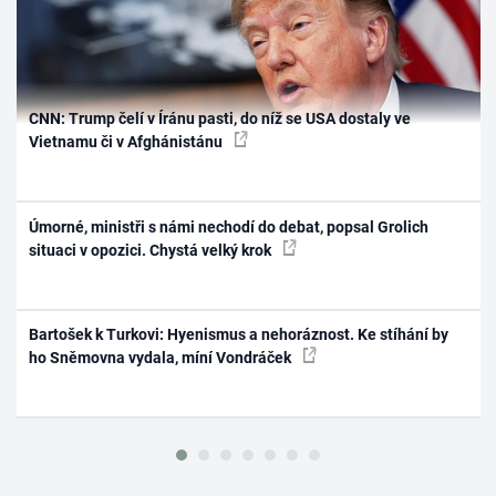
CNN: Trump čelí v Íránu pasti, do níž se USA dostaly ve
Vietnamu či v Afghánistánu
Úmorné, ministři s námi nechodí do debat, popsal Grolich
situaci v opozici. Chystá velký krok
Bartošek k Turkovi: Hyenismus a nehoráznost. Ke stíhání by
ho Sněmovna vydala, míní Vondráček